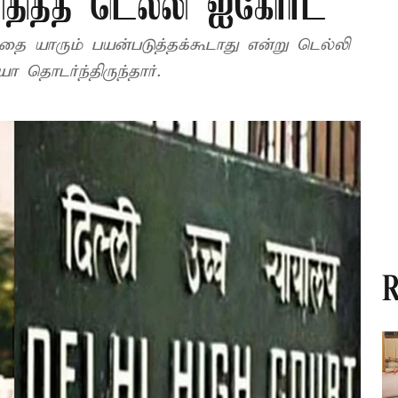
தித்த டெல்லி ஐகோர்ட்
தை யாரும் பயன்படுத்தக்கூடாது என்று டெல்லி
ா தொடர்ந்திருந்தார்.
R