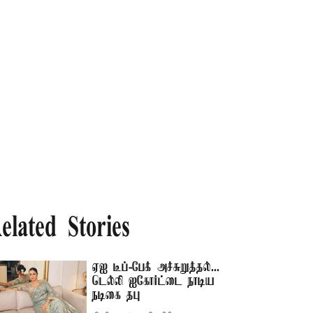
elated Stories
ஏஐ டீப்-பேக் அச்சுறுத்தல்...
டெல்லி ஐகோர்ட்டை நாடிய
நடிகை தபு