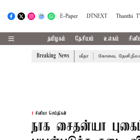
E-Paper
DTNEXT
Thanthi 
தமிழகம்
தேசியம்
உலகம்
சினி
Breaking News
வழக்கை வாபஸ் பெற்றார் சங்கீதா
கோவை, தேனி,நீலகிரி ஆகிய
சினிமா செய்திகள்
நாக சைதன்யா புகைப