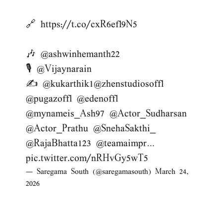
🔗
https://t.co/cxR6efl9N5
🎶
@ashwinhemanth22
🎙️
@Vijaynarain
✍️
@kukarthik1
@zhenstudiosoffl
@pugazoffl
@edenoffl
@mynameis_Ash97
@Actor_Sudharsan
@Actor_Prathu
@SnehaSakthi_
@RajaBhatta123
@teamaimpr
…
pic.twitter.com/nRHvGy5wT5
— Saregama South (@saregamasouth)
March 24,
2026