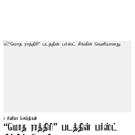
சினிமா செய்திகள்
“மொத ராத்திரி” படத்தின் பர்ஸ்ட்