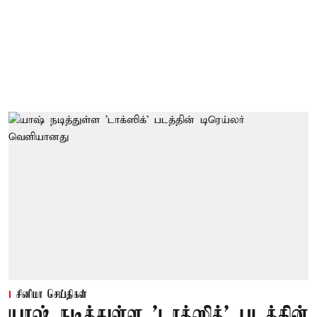
சினிமா செய்திகள்
யாஷ் நடித்துள்ள 'டாக்‌ஸிக்' படத்தின்