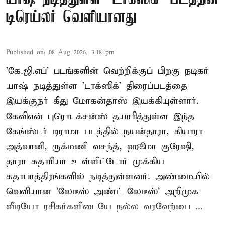
டிரெய்லர் வெளியானது
Published on
:
08 Aug 2026, 3:18 pm
'கே.ஜி.எப்' படங்களின் வெற்றிக்குப் பிறகு நடிகர்
யாஷ் நடித்துள்ள 'டாக்ஸிக்' திரைப்படத்தை
இயக்குநர் கீது மோகன்தாஸ் இயக்கியுள்ளார்.
கேவிஎன் புரொடக்சன்ஸ் தயாரித்துள்ள இந்த
கேங்ஸ்டர் டிராமா படத்தில் நயன்தாரா, கியாரா
அத்வானி, ருக்மணி வசந்த், ஹூமா குரேஷி,
தாரா சுதாரியா உள்ளிட்டோர் முக்கிய
கதாபாத்திரங்களில் நடித்துள்ளனர். அண்மையில்
வெளியான 'லேடீஸ் அண்ட் லேடீஸ்' அறிமுக
வீடியோ ரசிகர்களிடையே நல்ல வரவேற்பை ...