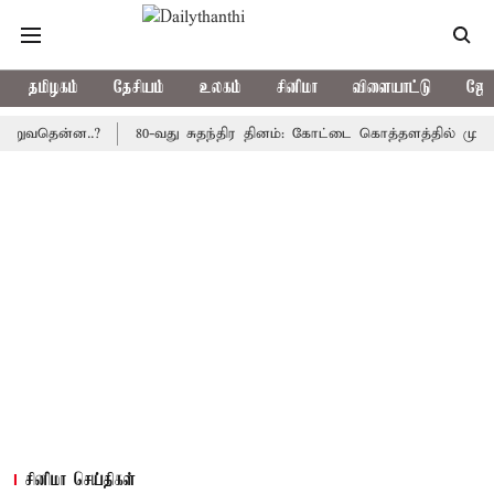
தமிழகம்
தேசியம்
உலகம்
சினிமா
விளையாட்டு
ஜோத
ென்ன..?
80-வது சுதந்திர தினம்: கோட்டை கொத்தளத்தில் முதல் முறை
சினிமா செய்திகள்