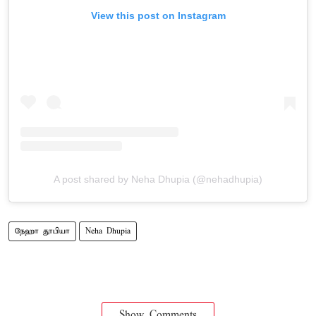
View this post on Instagram
A post shared by Neha Dhupia (@nehadhupia)
நேஹா தூபியா
Neha Dhupia
Show Comments