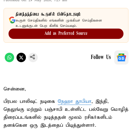
Published on
:
29 May 2026, 7:23 am
தினத்தந்தியை கூகுளில் பின்தொடரவும்
கூகுள் செய்திகளில் எங்களின் முக்கியச் செய்திகளை
உடனுக்குடன் பெற கிளிக் செய்யவும்.
Add as Preferred Source
Follow Us
சென்னை,
பிரபல பாலிவுட் நடிகை
நேஹா தூபியா
, இந்தி,
தெலுங்கு மற்றும் பஞ்சாபி உள்ளிட்ட பல்வேறு மொழித்
திரைப்படங்களில் நடித்ததன் மூலம் ரசிகர்களிடம்
தனக்கென ஒரு இடத்தைப் பிடித்துள்ளார்.