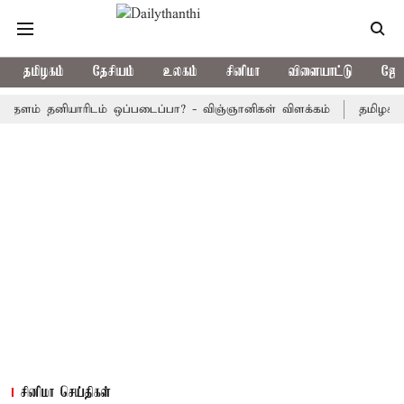
தமிழகம்
தேசியம்
உலகம்
சினிமா
விளையாட்டு
ஜோத
் தனியாரிடம் ஒப்படைப்பா? - விஞ்ஞானிகள் விளக்கம்
தமிழக அரசு பஸ
சினிமா செய்திகள்