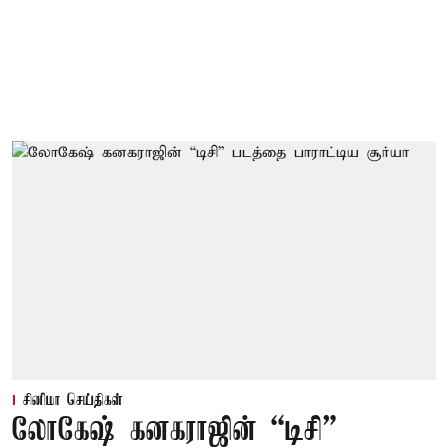
சினிமா செய்திகள்
லோகேஷ் கனகராஜின் “டிசி”