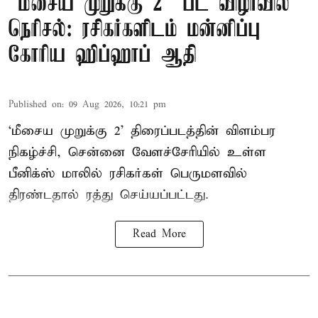
“மீசைய முறுக்கு 2” பட விழாவில்
நெரிசல்: ரசிகர்களிடம் மன்னிப்பு
கோரிய ஹிப்ஹாப் ஆதி
Published on
:
09 Aug 2026, 10:21 pm
‘மீசைய முறுக்கு 2’ திரைப்படத்தின் விளம்பர
நிகழ்ச்சி, சென்னை வேளச்சேரியில் உள்ள
பீனிக்ஸ் மாலில் ரசிகர்கள் பெருமளவில்
திரண்டதால் ரத்து செய்யப்பட்டது.
Read More