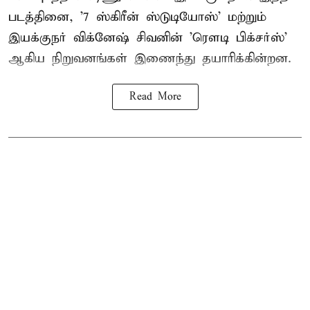
படத்தினை, '7 ஸ்கிரீன் ஸ்டுடியோஸ்' மற்றும்
இயக்குநர் விக்னேஷ் சிவனின் 'ரௌடி பிக்சர்ஸ்'
ஆகிய நிறுவனங்கள் இணைந்து தயாரிக்கின்றன.
Read More