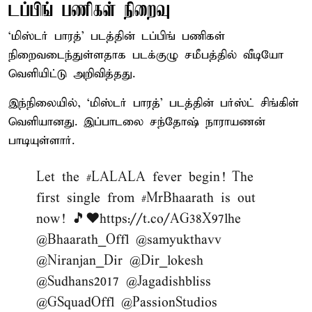
டப்பிங் பணிகள் நிறைவு
‘மிஸ்டர் பாரத்’ படத்தின் டப்பிங் பணிகள்
நிறைவடைந்துள்ளதாக படக்குழு சமீபத்தில் வீடியோ
வெளியிட்டு அறிவித்தது.
இந்நிலையில், ‘மிஸ்டர் பாரத்’ படத்தின் பர்ஸ்ட் சிங்கிள்
வெளியானது. இப்பாடலை சந்தோஷ் நாராயணன்
பாடியுள்ளார்.
Let the
#LALALA
fever begin! The
first single from
#MrBhaarath
is out
now! 🎵❤️
https://t.co/AG38X97lhe
@Bhaarath_Offl
@samyukthavv
@Niranjan_Dir
@Dir_lokesh
@Sudhans2017
@Jagadishbliss
@GSquadOffl
@PassionStudios