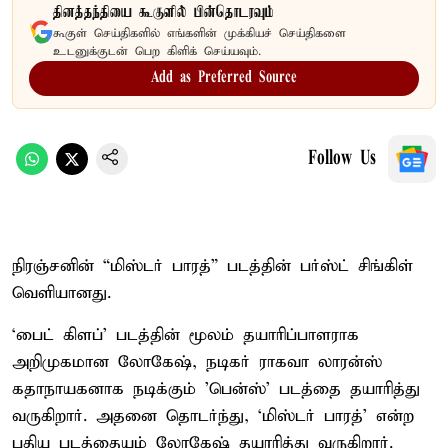
தினத்தந்தியை கூகுளில் பின்தொடரவும்
கூகுள் செய்திகளில் எங்களின் முக்கியச் செய்திகளை
உடனுக்குடன் பெற கிளிக் செய்யவும்.
Add as Preferred Source
Follow Us
நிரஞ்சனின் “மிஸ்டர் பாரத்” படத்தின் பர்ஸ்ட் சிங்கிள்
வெளியானது.
‘பைட் கிளப்’ படத்தின் மூலம் தயாரிப்பாளராக
அறிமுகமான லோகேஷ், நடிகர் ராகவா லாரன்ஸ்
கதாநாயகனாக நடிக்கும் 'பென்ஸ்' படத்தை தயாரித்து
வருகிறார். அதனை தொடர்ந்து, ‘மிஸ்டர் பாரத்’ என்ற
புதிய படத்தையும் லோகேஷ் தயாரித்து வருகிறார்.