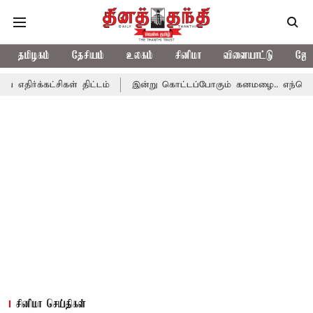
தமிழகம்
தேசியம்
உலகம்
சினிமா
விளையாட்டு
ஜோத
கள் திட்டம்
இன்று கொட்டப்போகும் கனமழை.. எந்தெந்த மாவட்டங்களி
சினிமா செய்திகள்