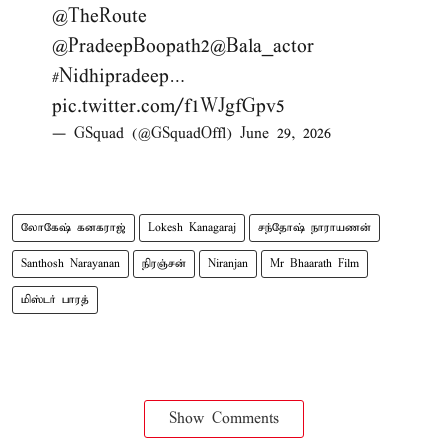
@TheRoute
@PradeepBoopath2
@Bala_actor
#Nidhipradeep
…
pic.twitter.com/f1WJgfGpv5
— GSquad (@GSquadOffl)
June 29, 2026
லோகேஷ் கனகராஜ்
Lokesh Kanagaraj
சந்தோஷ் நாராயணன்
Santhosh Narayanan
நிரஞ்சன்
Niranjan
Mr Bhaarath Film
மிஸ்டர் பாரத்
Show Comments