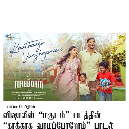
சினிமா செய்திகள்
விஷாலின் “மகுடம்” படத்தின்
“காத்தாக வாழப்போறோம்” பாடல்