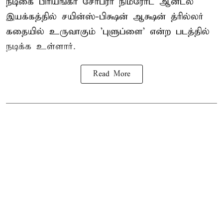
நடிகை பிரியங்கா சோப்ரா நிம்ரோட் ஆன்டல்
இயக்கத்தில் சயின்ஸ்-பிக்ஷன் ஆக்ஷன் த்ரில்லர்
கதையில் உருவாகும் 'புளுப்ளை' என்ற படத்தில்
நடிக்க உள்ளார்.
Read More