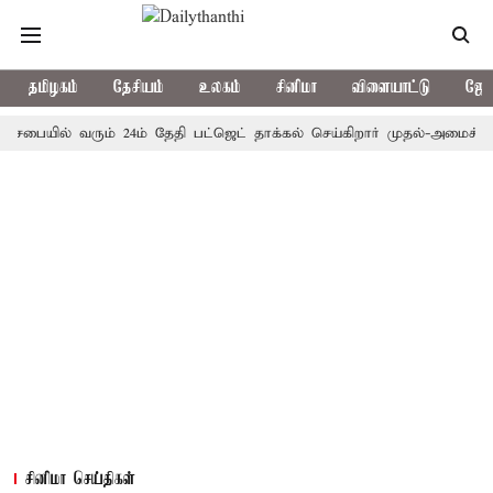
தமிழகம்
தேசியம்
உலகம்
சினிமா
விளையாட்டு
ஜோத
யில் வரும் 24ம் தேதி பட்ஜெட் தாக்கல் செய்கிறார் முதல்-அமைச்சர் ரங்கச
சினிமா செய்திகள்