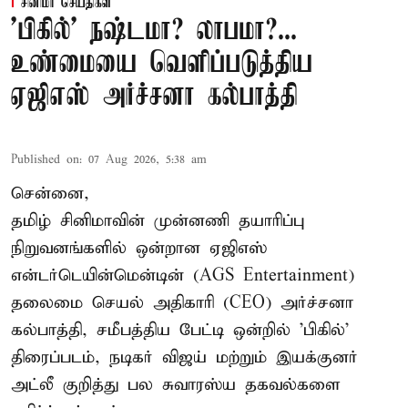
சினிமா செய்திகள்
'பிகில்' நஷ்டமா? லாபமா?...
உண்மையை வெளிப்படுத்திய
ஏஜிஎஸ் அர்ச்சனா கல்பாத்தி
Published on
:
07 Aug 2026, 5:38 am
சென்னை,
தமிழ் சினிமாவின் முன்னணி தயாரிப்பு
நிறுவனங்களில் ஒன்றான ஏஜிஎஸ்
என்டர்டெயின்மென்டின் (AGS Entertainment)
தலைமை செயல் அதிகாரி (CEO) அர்ச்சனா
கல்பாத்தி, சமீபத்திய பேட்டி ஒன்றில் 'பிகில்'
திரைப்படம், நடிகர் விஜய் மற்றும் இயக்குனர்
அட்லீ குறித்து பல சுவாரஸ்ய தகவல்களை