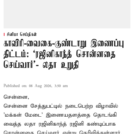
சினிமா செய்திகள்
காவிரி-வைகை-குண்டாறு இணைப்பு
திட்டம்: ‘ரஜினிகாந்த் சொன்னதை
செய்வார்’- லதா உறுதி
Published on
:
08 Aug 2026, 3:50 am
சென்னை,
சென்னை சேத்துபட்டில் நடைபெற்ற விழாவில்
'மக்கள் மேடை' இணையதளத்தை தொடங்கி
வைத்த லதா ரஜினிகாந்த் ரஜினி கண்டிப்பாக
சொன்னதை செய்வார் என்று தெரிவித்துள்ளார்.