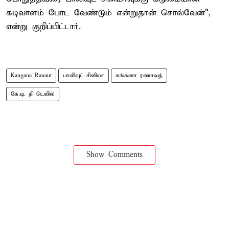
கடிவாளம் போட வேண்டும் என்றுதான் சொல்வேன்",
என்று குறிப்பிட்டார்.
Kangana Ranaut
பாலிவுட் சினிமா
கங்கனா ரணாவத்
கே.டி. தி டெவில்
Show Comments