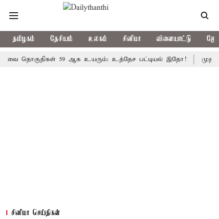
தமிழகம்
தேசியம்
உலகம்
சினிமா
விளையாட்டு
ஜோத
ொகுதிகள் 59 ஆக உயரும்: உத்தேச பட்டியல் இதோ!
முதல்-அமைச்ச
சினிமா செய்திகள்