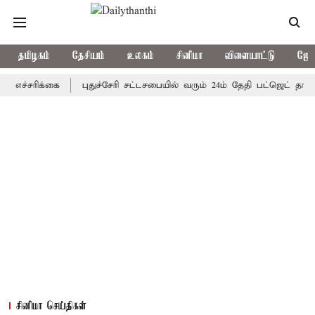
தமிழகம்
தேசியம்
உலகம்
சினிமா
விளையாட்டு
ஜோத
ச்சரிக்கை
புதுச்சேரி சட்டசபையில் வரும் 24ம் தேதி பட்ஜெட் தாக்கல்
சினிமா செய்திகள்