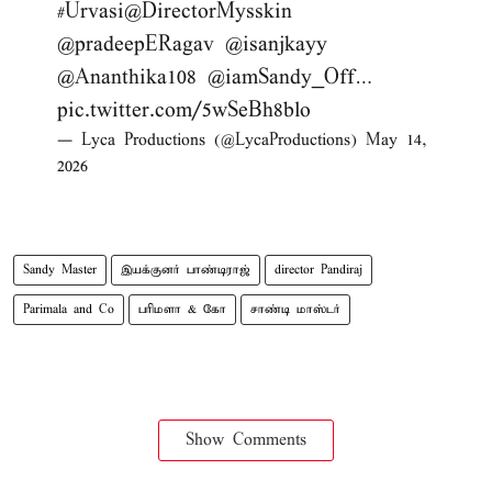
#Urvasi
@DirectorMysskin
@pradeepERagav
@isanjkayy
@Ananthika108
@iamSandy_Off
…
pic.twitter.com/5wSeBh8blo
— Lyca Productions (@LycaProductions)
May 14,
2026
Sandy Master
இயக்குனர் பாண்டிராஜ்
director Pandiraj
Parimala and Co
பரிமளா & கோ
சாண்டி மாஸ்டர்
Show Comments