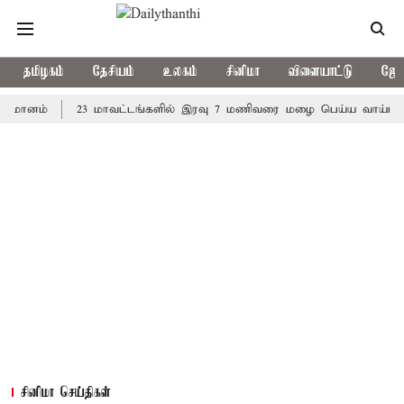
தமிழகம்
தேசியம்
உலகம்
சினிமா
விளையாட்டு
ஜோத
்
23 மாவட்டங்களில் இரவு 7 மணிவரை மழை பெய்ய வாய்ப்பு
கொ
சினிமா செய்திகள்