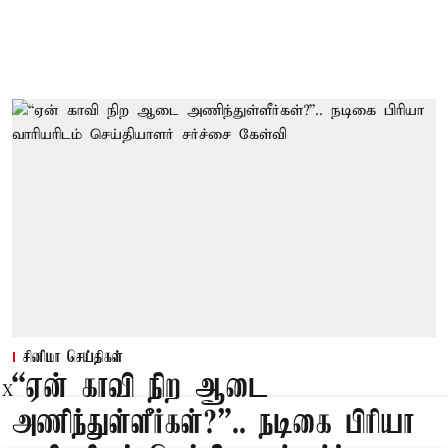
சினிமா செய்திகள்
“ஏன் காவி நிற ஆடை
X
அணிந்துள்ளீர்கள்?”.. நடிகை பிரியா