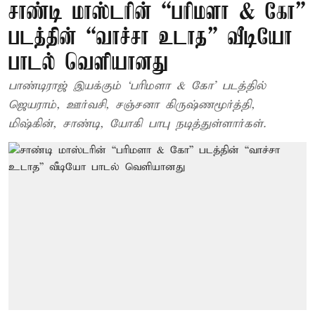
சாண்டி மாஸ்டரின் “பரிமளா & கோ”
படத்தின் “வாச்சா உடாத” வீடியோ
பாடல் வெளியானது
பாண்டிராஜ் இயக்கும் ‘பரிமளா & கோ’ படத்தில்
ஜெயராம், ஊர்வசி, சஞ்சனா கிருஷ்ணமூர்த்தி,
மிஷ்கின், சாண்டி, யோகி பாபு நடித்துள்ளார்கள்.