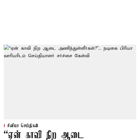
சினிமா செய்திகள்
“ஏன் காவி நிற ஆடை