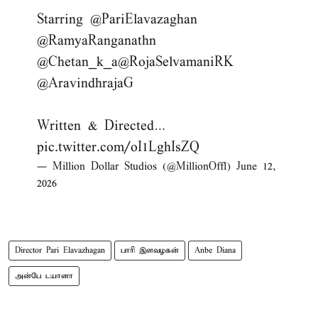
Starring
@PariElavazaghan
@RamyaRanganathn
@Chetan_k_a
@RojaSelvamaniRK
@AravindhrajaG
Written & Directed…
pic.twitter.com/oI1LghIsZQ
— Million Dollar Studios (@MillionOffl)
June 12,
2026
Director Pari Elavazhagan
பாரி இளவழகன்
Anbe Diana
அன்பே டயானா