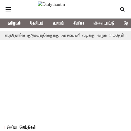
தமிழகம்
தேசியம்
உலகம்
சினிமா
விளையாட்டு
ஜோத
தோரின் குடும்பத்தினருக்கு அரசுப்பணி வழக்கு; வரும் 14ம்தேதி சுப்ரீம்கோ
சினிமா செய்திகள்