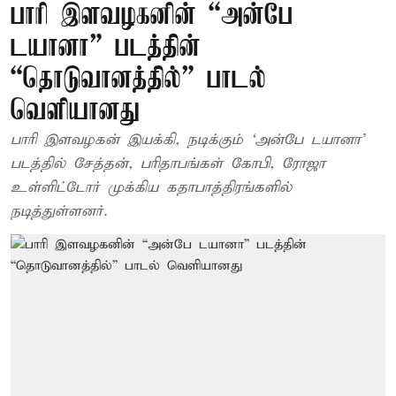
பாரி இளவழகனின் “அன்பே
டயானா” படத்தின்
“தொடுவானத்தில்” பாடல்
வெளியானது
பாரி இளவழகன் இயக்​கி, நடிக்​கும் ‘அன்பே டயா​னா’
படத்தில் சேத்தன், பரிதாபங்கள் கோபி, ரோஜா
உள்ளிட்டோர் முக்கிய கதாபாத்திரங்களில்
நடித்துள்ளனர்.