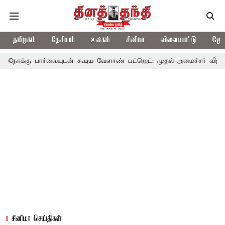
தமிழகம்
தேசியம்
உலகம்
சினிமா
விளையாட்டு
ஜோத
வையுடன் கூடிய வேளாண் பட்ஜெட்: முதல்-அமைச்சர் விஜய்
தமிழக அ
சினிமா செய்திகள்