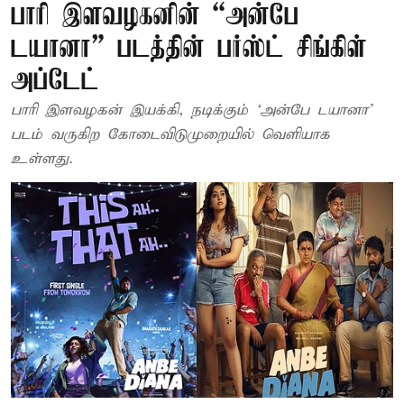
பாரி இளவழகனின் “அன்பே
டயானா” படத்தின் பர்ஸ்ட் சிங்கிள்
அப்டேட்
பாரி இளவழகன் இயக்​கி, நடிக்​கும் ‘அன்பே டயா​னா’
படம் வருகிற கோடைவிடுமுறையில் வெளியாக
உள்ளது.