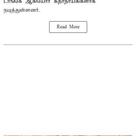
டாங்கே ஆகியோர் கதாநாயகிகளாக
நடித்துள்ளனர்.
Read More