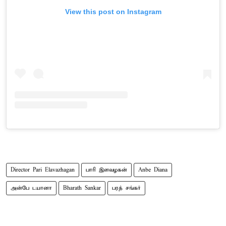
View this post on Instagram
Director Pari Elavazhagan
பாரி இளவழகன்
Anbe Diana
அன்பே டயா​னா
Bharath Sankar
பரத் சங்கர்