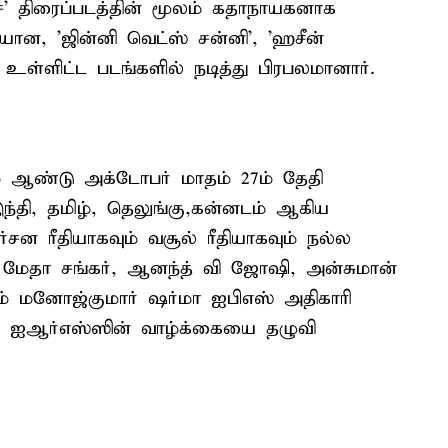
்' திரைப்படத்தின் மூலம் கதாநாயகனாக
ன, 'ஜின்னி வெட்ஸ் சன்னி', 'ஹசீன்
் உள்ளிட்ட படங்களில் நடித்து பிரபலமானார்.
ம் ஆண்டு அக்டோபர் மாதம் 27ம் தேதி
இந்தி, தமிழ், தெலுங்கு,கன்னடம் ஆகிய
ன ரீதியாகவும் வசூல் ரீதியாகவும் நல்ல
ி, மேதா சங்கர், ஆனந்த் வி ஜோஷி, அன்சுமான்
டம் மனோஜ்குமார் ஷர்மா ஐபிஎஸ் அதிகாரி
ி ஐஆர்எஸ்ஸின் வாழ்க்கையை தழுவி