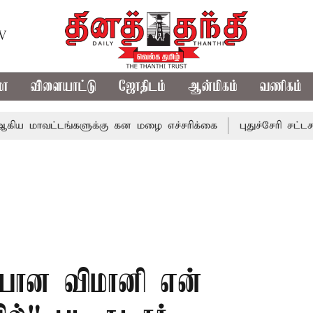
TV
மா
விளையாட்டு
ஜோதிடம்
ஆன்மிகம்
வணிகம்
ட்டங்களுக்கு கன மழை எச்சரிக்கை
புதுச்சேரி சட்டசபையில்
ியான விமானி என்