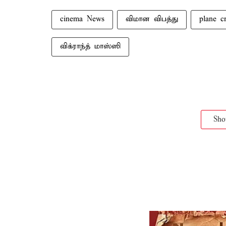
cinema News
விமான விபத்து
plane c
விக்ராந்த் மாஸ்ஸி
Sh