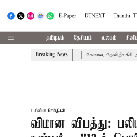
E-Paper
DTNEXT
Thanthi 
தமிழகம்
தேசியம்
உலகம்
சினி
Breaking News
கை வாபஸ் பெற்றார் சங்கீதா
கோவை, தேனி,நீலகிரி ஆகிய மாவ
சினிமா செய்திகள்
விமான விபத்து: பல