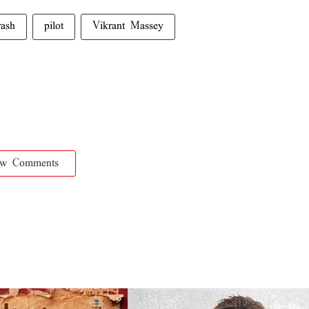
rash
pilot
Vikrant Massey
ow Comments