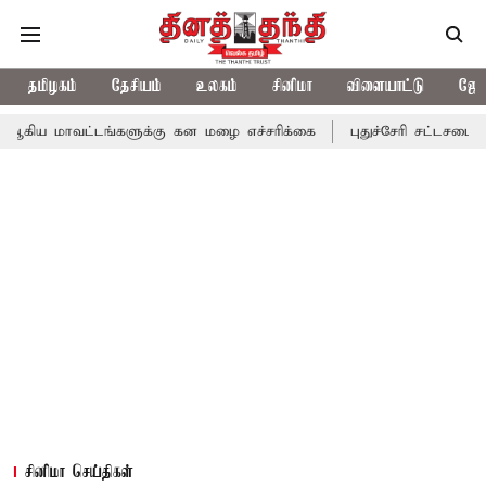
தமிழகம்
தேசியம்
உலகம்
சினிமா
விளையாட்டு
ஜோத
டங்களுக்கு கன மழை எச்சரிக்கை
புதுச்சேரி சட்டசபையில் வரும் 24ம
சினிமா செய்திகள்