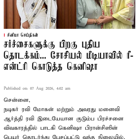
சினிமா செய்திகள்
சர்ச்சைகளுக்கு பிறகு புதிய
தொடக்கம்... சோசியல் மீடியாவில் ரீ-
என்ட்ரி கொடுத்த கெனிஷா
Published on
:
07 Aug 2026, 4:02 am
சென்னை,
நடிகர் ரவி மோகன் மற்றும் அவரது மனைவி
ஆர்த்தி ரவி இடையேயான குடும்ப பிரச்சனை
விவகாரத்தில் பாடகி கெனிஷா பிரான்சிஸின்
பெயர் தொடர்ந்து பேசப்பட்டு வந்த நிலையில்,