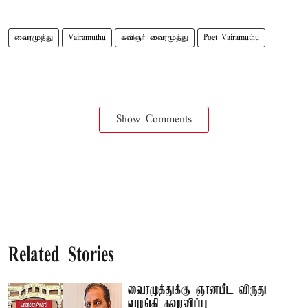
வைரமுத்து
Vairamuthu
கவிஞர் வைரமுத்து
Poet Vairamuthu
Show Comments
Related Stories
வைரமுத்துக்கு ஞானபீட விருது
வழங்கி கவுரவிப்பு