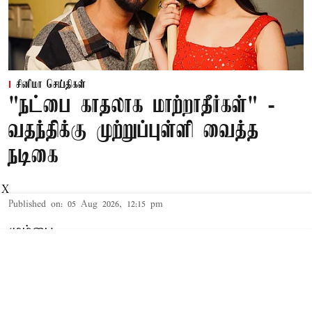
சினிமா செய்திகள்
"நட்பை காதலாக மாற்றாதீர்கள்" -
வதந்திக்கு முற்றுப்புள்ளி வைத்த
நடிகை
X
Published on
:
05 Aug 2026, 12:15 pm
மும்பை,
பாடகர் எல்விஷ் யாதவுடன் காதலில் இருப்பதாக
பரவி வரும் வதந்திகளுக்கு நடிகை
ஜன்னத்
சுபைர்
விளக்கம் அளித்துள்ளார்.