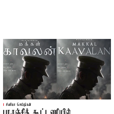
சினிமா செய்திகள்
பா.ரஞ்சித் கூட்டணியில்