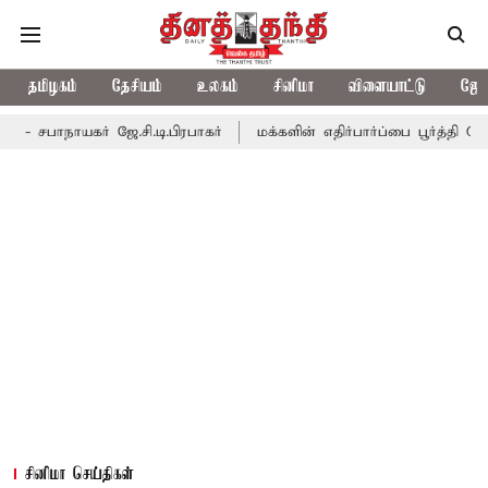
தமிழகம்
தேசியம்
உலகம்
சினிமா
விளையாட்டு
ஜோத
கர் ஜே.சி.டி.பிரபாகர்
மக்களின் எதிர்பார்ப்பை பூர்த்தி செய்யாத பட
சினிமா செய்திகள்