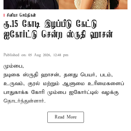
சினிமா செய்திகள்
ரூ.15 கோடி இழப்பீடு கேட்டு
ஐகோர்ட்டு சென்ற ஸ்ருதி ஹாசன்
Published on
:
05 Aug 2026, 12:48 pm
மும்பை,
நடிகை
ஸ்ருதி ஹாசன்
, தனது பெயர், படம்,
உருவம், குரல் மற்றும் ஆளுமை உரிமைகளைப்
பாதுகாக்க கோரி மும்பை ஐகோர்ட்டில் வழக்கு
தொடர்ந்துள்ளார்.
Read More