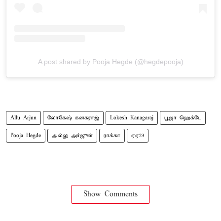
A post shared by Pooja Hegde (@hegdepooja)
Allu Arjun
லோகேஷ் கனகராஜ்
Lokesh Kanagaraj
பூஜா ஹெக்டே
Pooja Hegde
அல்லு அர்ஜுன்
ராக்கா
ஏஏ23
Show Comments