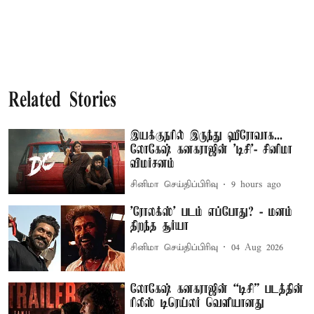
Related Stories
இயக்குநரில் இருந்து ஹீரோவாக...
லோகேஷ் கனகராஜின் 'டிசி'- சினிமா
விமர்சனம்
சினிமா செய்திப்பிரிவு
9 hours ago
'ரோலக்ஸ்' படம் எப்போது? - மனம்
திறந்த சூர்யா
சினிமா செய்திப்பிரிவு
04 Aug 2026
லோகேஷ் கனகராஜின் “டிசி” படத்தின்
ரிலீஸ் டிரெய்லர் வெளியானது