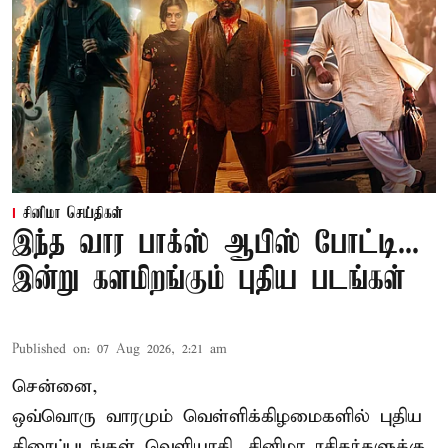
சினிமா செய்திகள்
இந்த வார பாக்ஸ் ஆபிஸ் போட்டி...
இன்று களமிறங்கும் புதிய படங்கள்
Published on
:
07 Aug 2026, 2:21 am
சென்னை,
ஒவ்வொரு வாரமும் வெள்ளிக்கிழமைகளில் புதிய
திரைப்படங்கள் வெளியாகி, சினிமா ரசிகர்களுக்கு