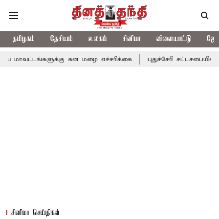
தமிழகம்
தேசியம்
உலகம்
சினிமா
விளையாட்டு
ஜோத
்களுக்கு கன மழை எச்சரிக்கை
புதுச்சேரி சட்டசபையில் வரும் 24ம் த
சினிமா செய்திகள்