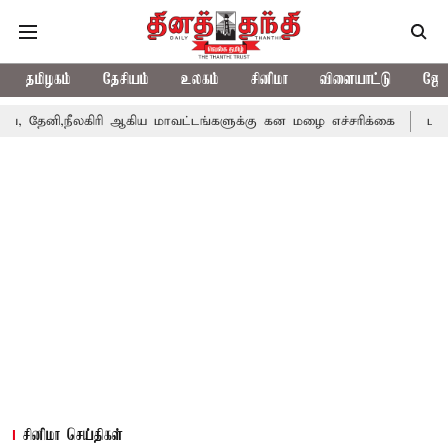
தமிழகம்
தேசியம்
உலகம்
சினிமா
விளையாட்டு
ஜோத
ேனி,நீலகிரி ஆகிய மாவட்டங்களுக்கு கன மழை எச்சரிக்கை
புதுச்ச
சினிமா செய்திகள்