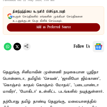
Published on
:
22 May 2026, 3:10 am
தினத்தந்தியை கூகுளில் பின்தொடரவும்
கூகுள் செய்திகளில் எங்களின் முக்கியச் செய்திகளை
உடனுக்குடன் பெற கிளிக் செய்யவும்.
Add as Preferred Source
Follow Us
தெலுங்கு சினிமாவின் முன்னணி நடிகையான பூஜிதா
பொன்னாடா, தமிழில் 'செவன்', 'ஜாலியோ ஜிம்கானா',
'கொஞ்சம் காதல் கொஞ்சம் மோதல்', 'படையாண்டா
மாவீரா', 'யோகிடா' உள்ளிட்ட படங்களில் நடித்துள்ளார்.
தற்போது தமிழ் தாண்டி தெலுங்கு, மலையாளத்தில்