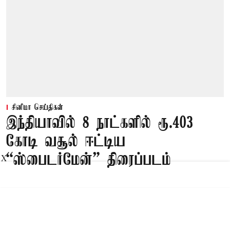
சினிமா செய்திகள்
இந்தியாவில் 8 நாட்களில் ரூ.403
கோடி வசூல் ஈட்டிய
“ஸ்பைடர்மேன்” திரைப்படம்
X
Published on
:
07 Aug 2026, 11:39 pm
நடிகர் டாம் ஹாலண்ட் நடித்துள்ள ‘ஸ்பைடர்மேன்: