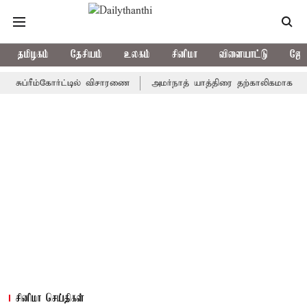
தமிழகம்
தேசியம்
உலகம்
சினிமா
விளையாட்டு
ஜோத
ப்ரீம்கோர்ட்டில் விசாரணை
அமர்நாத் யாத்திரை தற்காலிகமாக நிறுத்தம
சினிமா செய்திகள்