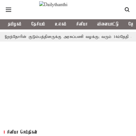
தமிழகம்
தேசியம்
உலகம்
சினிமா
விளையாட்டு
ஜோத
தோரின் குடும்பத்தினருக்கு அரசுப்பணி வழக்கு; வரும் 14ம்தேதி சுப்ரீம்கோ
சினிமா செய்திகள்