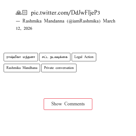
🙏🏻
pic.twitter.com/DdJwFIjeP3
— Rashmika Mandanna (@iamRashmika)
March
12, 2026
ராஷ்மிகா மந்தனா
சட்ட நடவடிக்கை
Legal Action
Rashmika Mandhana
Private conversation
Show Comments