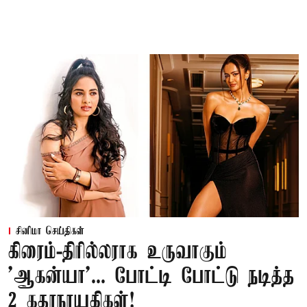
சினிமா செய்திகள்
கிரைம்-திரில்லராக உருவாகும்
'ஆகன்யா'... போட்டி போட்டு நடித்த
2 கதாநாயகிகள்!