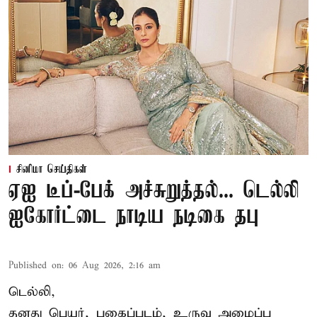
சினிமா செய்திகள்
ஏஐ டீப்-பேக் அச்சுறுத்தல்... டெல்லி
ஐகோர்ட்டை நாடிய நடிகை தபு
Published on
:
06 Aug 2026, 2:16 am
டெல்லி,
தனது பெயர், புகைப்படம், உருவ அமைப்பு