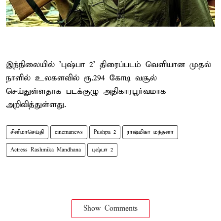
இந்நிலையில் 'புஷ்பா 2' திரைப்படம் வெளியான முதல்
நாளில் உலகளவில் ரூ.294 கோடி வசூல்
செய்துள்ளதாக படக்குழு அதிகாரபூர்வமாக
அறிவித்துள்ளது.
சினிமாசெய்தி
cinemanews
Pushpa 2
ராஷ்மிகா மந்தனா
Actress Rashmika Mandhana
புஷ்பா 2
Show Comments