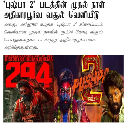
'புஷ்பா 2' படத்தின் முதல் நாள்
அதிகாரபூர்வ வசூல் வெளியீடு
அல்லு அர்ஜுன் நடித்த 'புஷ்பா 2' திரைப்படம்
வெளியான முதல் நாளில் ரூ.294 கோடி வசூல்
செய்துள்ளதாக படக்குழு அதிகாரபூர்வமாக
அறிவித்துள்ளது.