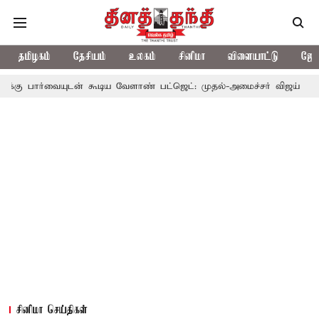
தமிழகம்
தேசியம்
உலகம்
சினிமா
விளையாட்டு
ஜோத
ன் கூடிய வேளாண் பட்ஜெட்: முதல்-அமைச்சர் விஜய்
தமிழக அரசிய
சினிமா செய்திகள்