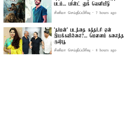
படம்... பர்ஸ்ட் லுக் வெளியீடு
சினிமா செய்திப்பிரிவு
7 hours ago
'தர்மன்' படத்தை சுந்தர்.சி ஏன்
இயக்கவில்லை?... மௌனம் கலைத்த
குஷ்பூ
சினிமா செய்திப்பிரிவு
8 hours ago