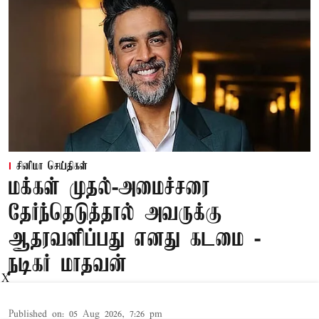
சினிமா செய்திகள்
மக்கள் முதல்-அமைச்சரை
தேர்ந்தெடுத்தால் அவருக்கு
ஆதரவளிப்பது எனது கடமை -
நடிகர் மாதவன்
X
Published on
:
05 Aug 2026, 7:26 pm