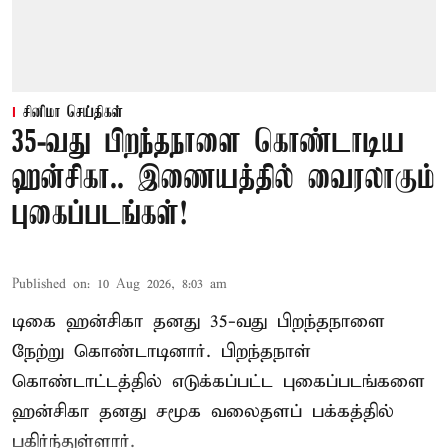
சினிமா செய்திகள்
35-வது பிறந்தநாளை கொண்டாடிய
ஹன்சிகா.. இணையத்தில் வைரலாகும்
புகைப்படங்கள்!
Published on
:
10 Aug 2026, 8:03 am
டிகை ஹன்சிகா தனது 35-வது பிறந்தநாளை
நேற்று கொண்டாடினார். பிறந்தநாள்
கொண்டாட்டத்தில் எடுக்கப்பட்ட புகைப்படங்களை
ஹன்சிகா தனது சமூக வலைதளப் பக்கத்தில்
பகிர்ந்துள்ளார்.