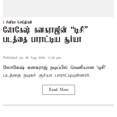
சினிமா செய்திகள்
லோகேஷ் கனகராஜின் “டிசி”
படத்தை பாராட்டிய சூர்யா
Published on
:
09 Aug 2026, 11:36 pm
லோகேஷ் கனகராஜ் நடிப்பில் வெளியான ‘டிசி’
படத்தை நடிகர் சூர்யா பாராட்டியுள்ளார்.
Read More