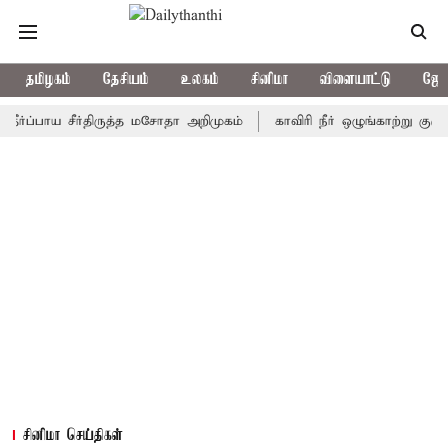
தமிழகம்
தேசியம்
உலகம்
சினிமா
விளையாட்டு
ஜோத
பாய சீர்திருத்த மசோதா அறிமுகம்
காவிரி நீர் ஒழுங்காற்று குழு நாளை
சினிமா செய்திகள்