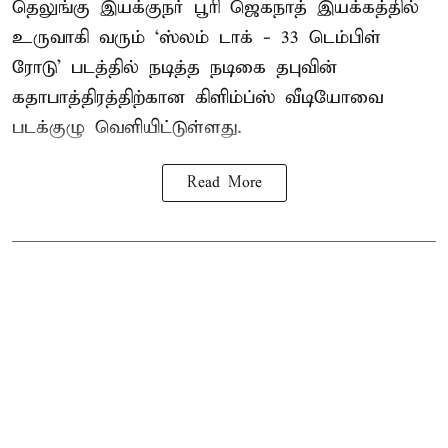
தெலுங்கு இயக்குநர் பூரி ஜெகநாத் இயக்கத்தில்
உருவாகி வரும் ‘ஸ்லம் டாக் - 33 டெம்பிள்
ரோடு’ படத்தில் நடித்த நடிகை தபுவின்
கதாபாத்திரத்திற்கான கிளிம்ப்ஸ் வீடியோவை
படக்குழு வெளியிட்டுள்ளது.
Read More