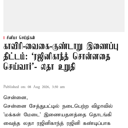
சினிமா செய்திகள்
காவிரி-வைகை-குண்டாறு இணைப்பு
திட்டம்: ‘ரஜினிகாந்த் சொன்னதை
செய்வார்’- லதா உறுதி
Published on
:
08 Aug 2026, 3:50 am
சென்னை,
சென்னை சேத்துபட்டில் நடைபெற்ற விழாவில்
'மக்கள் மேடை' இணையதளத்தை தொடங்கி
வைத்த லதா ரஜினிகாந்த் ரஜினி கண்டிப்பாக