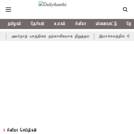
தமிழகம்
தேசியம்
உலகம்
சினிமா
விளையாட்டு
ஜோத
மர்நாத் யாத்திரை தற்காலிகமாக நிறுத்தம்
இமாச்சலத்தில் பேருந்து வ
சினிமா செய்திகள்