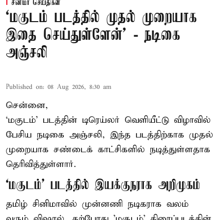
சினிமா செய்திகள்
‘மகுடம் படத்தில் முதல் முறையாக
இதை செய்துள்ளேன்’ - நடிகை
அஞ்சலி
Published on
:
08 Aug 2026, 8:30 am
சென்னை,
‘மகுடம்’ படத்தின் டிரெய்லர் வெளியீட்டு விழாவில்
பேசிய நடிகை அஞ்சலி, இந்த படத்திற்காக முதல்
முறையாக சண்டைக் காட்சிகளில் நடித்துள்ளதாக
தெரிவித்துள்ளார்.
‘மகுடம்’ படத்தில் இயக்குநராக அறிமுகம்
தமிழ் சினிமாவில் முன்னணி நடிகராக வலம்
வரும் விஷால், தற்போது 'மகுடம்' திரைப்படத்தின்