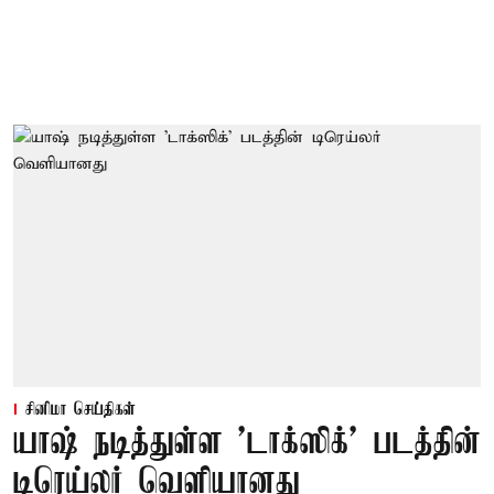
சினிமா செய்திகள்
யாஷ் நடித்துள்ள 'டாக்‌ஸிக்' படத்தின்
டிரெய்லர் வெளியானது