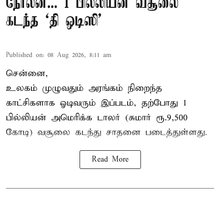
நோலன்... 1 பில்லியன் வசூலை
கடந்த ‘தி ஒடிஸி’
Published on
:
08 Aug 2026, 8:11 am
சென்னை,
உலகம் முழுவதும் அரங்கம் நிறைந்த
காட்சிகளாக ஓடிவரும் இப்படம், தற்போது 1
பில்லியன் அமெரிக்க டாலர் (சுமார் ரூ.9,500
கோடி) வசூலை கடந்து சாதனை படைத்துள்ளது.
Read More