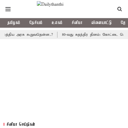
தமிழகம்
தேசியம்
உலகம்
சினிமா
விளையாட்டு
ஜோத
ிய அரசு கூறுவதென்ன..?
80-வது சுதந்திர தினம்: கோட்டை கொத்தளத்த
சினிமா செய்திகள்