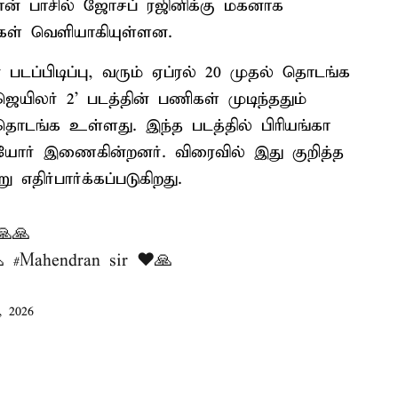
ன் பாசில் ஜோசப் ரஜினிக்கு மகனாக
கள் வெளியாகியுள்ளன.
 படப்பிடிப்பு, வரும் ஏப்ரல் 20 முதல் தொடங்க
ிலர் 2’ படத்தின் பணிகள் முடிந்ததும்
ொடங்க உள்ளது. இந்த படத்தில் பிரியங்கா
ர் இணைகின்றனர். விரைவில் இது குறித்த
 எதிர்பார்க்கப்படுகிறது.
🙏🙏
🙏
#Mahendran
sir ❤️🙏
, 2026