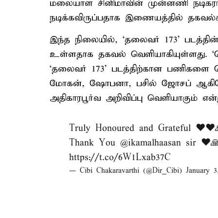
மலையாள சினிமாவின் முன்னணி நடிகரா
நடிக்கவிருப்பதாக இணையத்தில் தகவல்
இந்த நிலையில், ‘தலைவர் 173’ படத்தின்
உள்ளதாக தகவல் வெளியாகியுள்ளது. ‘ஜெய
‘தலைவர் 173’ படத்திற்கான பணிகளை த
மோகன், ஷோபனா, பசில் ஜோசப் ஆகியோ
அதிகாரபூர்வ அறிவிப்பு வெளியாகும் என்று
Truly Honoured and Grateful ❤️❤️
Thank You
@ikamalhaasan
sir ❤️
https://t.co/6W1Lxab37C
— Cibi Chakaravarthi (@Dir_Cibi)
January 3