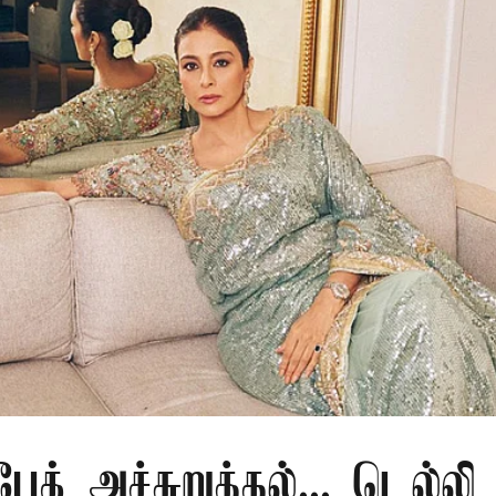
ேக் அச்சுறுத்தல்... டெல்லி