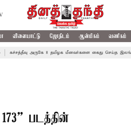
TV
மா
விளையாட்டு
ஜோதிடம்
ஆன்மிகம்
வணிகம்
த்தீவு அருகே 8 தமிழக மீனவர்களை கைது செய்த இலங்கை கடற்
173” படத்தின்