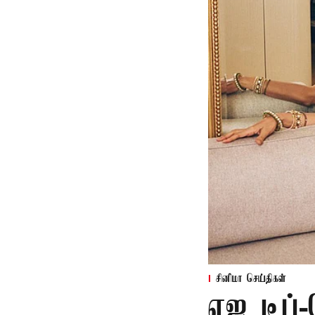
சினிமா செய்திகள்
ஏஐ டீப்-ப