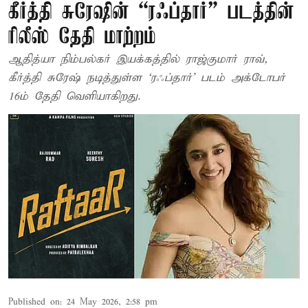
கீர்த்தி சுரேஷின் “ரஃப்​தார்” படத்தின்
ரிலீஸ் தேதி மாற்றம்
ஆதித்யா நிம்​பல்​கர் இயக்கத்தில் ராஜ்கு​மார் ராவ்,
கீர்த்தி சுரேஷ் நடித்துள்ள ‘ரஃப்​தார்’ படம் அக்டோபர்
16ம் தேதி வெளியாகிறது.
Published on
:
24 May 2026, 2:58 pm