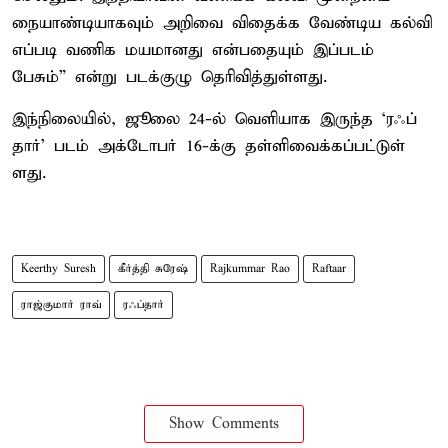
நையாண்டியாக​வும் அறிவை விதைக்க வேண்​டிய கல்வி
எப்​படி வணிக மயமானது என்பதையும் இப்​படம்
பேசும்” என்று படக்​குழு தெரி​வித்​துள்​ளது.
இந்நிலையில், ஜூலை 24-ல் வெளி​யாக இருந்த ‘ரஃப்​
தார்’ படம் அக்டோபர் 16-க்கு தள்​ளிவைக்​கப்​பட்​டுள்​
ளது.
Keerthy Suresh
கீர்த்தி சுரேஷ்
Rajkummar Rao
Raftaar
ராஜ்கு​மார் ராவ்
ரஃப்​தார்
Show Comments