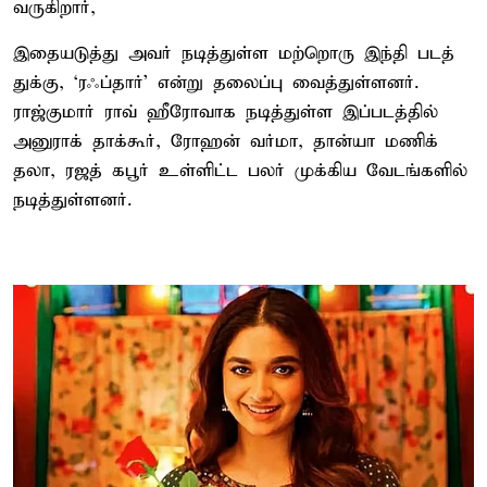
வருகிறார்,
இதையடுத்து அவர் நடித்​துள்ள மற்​றொரு இந்தி படத்​
துக்​கு, ‘ரஃப்​தார்’ என்று தலைப்பு வைத்​துள்​ளனர்.
ராஜ்கு​மார் ராவ் ஹீரோவாக நடித்​துள்ள இப்​படத்​தில்
அனு​ராக் தாக்​கூர், ரோஹன் வர்​மா, தான்யா மணிக்​
தலா, ரஜத் கபூர் உள்​ளிட்ட பலர் முக்​கிய வேடங்​களில்
நடித்​துள்​ளனர்.