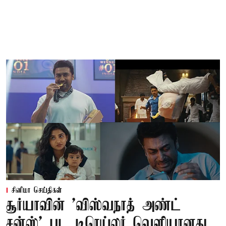
சினிமா செய்திகள்
சூர்யாவின் 'விஸ்வநாத் அண்ட்
சன்ஸ்' பட டிரெய்லர் வெளியானது