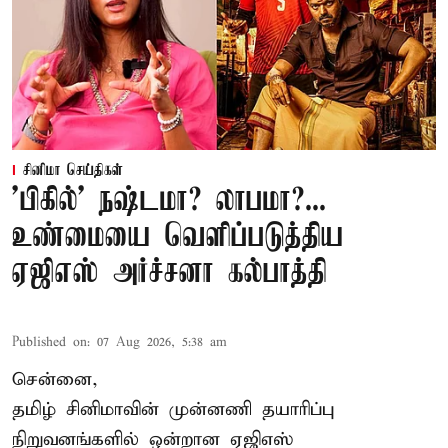
சினிமா செய்திகள்
'பிகில்' நஷ்டமா? லாபமா?...
உண்மையை வெளிப்படுத்திய
ஏஜிஎஸ் அர்ச்சனா கல்பாத்தி
Published on
:
07 Aug 2026, 5:38 am
சென்னை,
தமிழ் சினிமாவின் முன்னணி தயாரிப்பு
நிறுவனங்களில் ஒன்றான ஏஜிஎஸ்