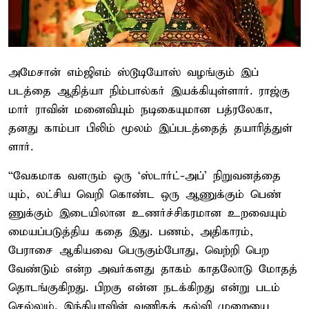
அமே​சான் எம்ஜிஎம் ஸ்டூடியோஸ் வழங்​கும் இப்​
படத்தை ஆதித்யா நிம்பால்கர் இயக்​கி​யுள்​ளார். ராஜ்கு​
மார் ராவின் மனை​வி​யும் நடிகை​யு​மான பத்​ரலே​கா,
தனது காம்பா பிலிம் மூலம் இப்படத்தைத் தயாரித்​துள்​
ளார்.
“வேக​மாக வளரும் ஒரு ‘ஸ்​டார்ட்​-அப்’ நிறு​வனத்​தை​
யும், லட்​சிய வெறி கொண்ட ஒரு ஆணுக்​கும் பெண்​
ணுக்​கும் இடையி​லான உணர்ச்​சிகர​மான உறவை​யும்
மையப்​படுத்​திய கதை இது. பணம், அதி​காரம்,
பேராசை ஆகியவை பெரு​கும்​போது, வெற்றி பெற
வேண்​டும் என்ற அவர்​களது தாகம் காதலோடு மோதத்
தொடங்​கு​கிறது. பிறகு என்ன நடக்​கிறது என்று படம்
செல்​லும். இந்​தி​யா​வின் வணிகக் கல்வி முறையை