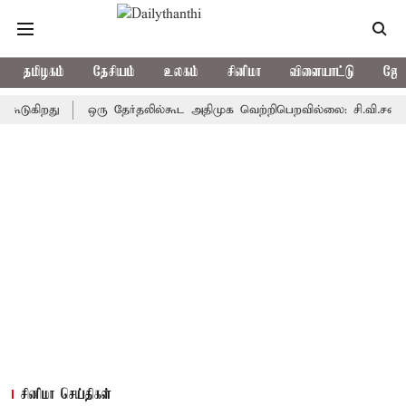
தமிழகம்
தேசியம்
உலகம்
சினிமா
விளையாட்டு
ஜோத
றது
ஒரு தேர்தலில்கூட அதிமுக வெற்றிபெறவில்லை: சி.வி.சண்முகம்
சினிமா செய்திகள்