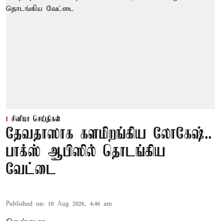
சினிமா செய்திகள்
தேவதாஸாக களமிறங்கிய லோகேஷ்..
பாக்ஸ் ஆபிஸில் தொடங்கிய
வேட்டை
Published on
:
10 Aug 2026, 4:46 am