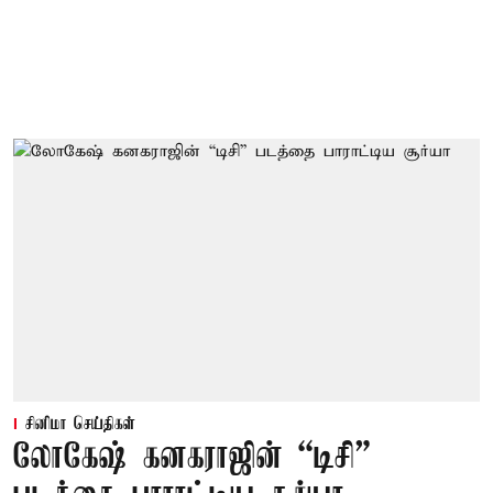
சினிமா செய்திகள்
லோகேஷ் கனகராஜின் “டிசி”