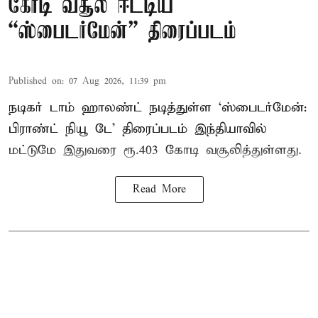
கோடி வசூல் ஈட்டிய
“ஸ்பைடர்மேன்” திரைப்படம்
Published on
:
07 Aug 2026, 11:39 pm
நடிகர் டாம் ஹாலண்ட் நடித்துள்ள ‘ஸ்பைடர்மேன்:
பிராண்ட் நியூ டே’ திரைப்படம் இந்தியாவில்
மட்டுமே இதுவரை ரூ.403 கோடி வசூலித்துள்ளது.
Read More