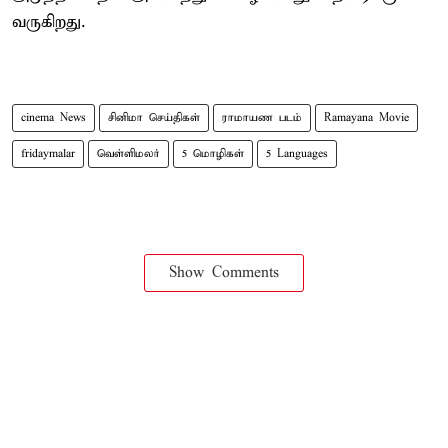
வருகிறது.
cinema News
சினிமா செய்திகள்
ராமாயண படம்
Ramayana Movie
fridaymalar
வெள்ளிமலர்
5 மொழிகள்
5 Languages
Show Comments