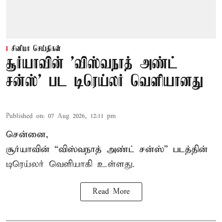
சினிமா செய்திகள்
சூர்யாவின் 'விஸ்வநாத் அண்ட்
சன்ஸ்' பட டிரெய்லர் வெளியானது
Published on
:
07 Aug 2026, 12:11 pm
சென்னை,
சூர்யாவின் “
விஸ்வநாத் அண்ட் சன்ஸ்
” படத்தின்
டிரெய்லர் வெளியாகி உள்ளது.
Read More