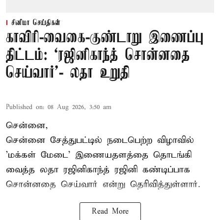
சினிமா செய்திகள்
காவிரி-வைகை-குண்டாறு இணைப்பு
திட்டம்: ‘ரஜினிகாந்த் சொன்னதை
செய்வார்’- லதா உறுதி
Published on
:
08 Aug 2026, 3:50 am
சென்னை,
சென்னை சேத்துபட்டில் நடைபெற்ற விழாவில்
'மக்கள் மேடை' இணையதளத்தை தொடங்கி
வைத்த லதா ரஜினிகாந்த் ரஜினி கண்டிப்பாக
சொன்னதை செய்வார் என்று தெரிவித்துள்ளார்.
Read More