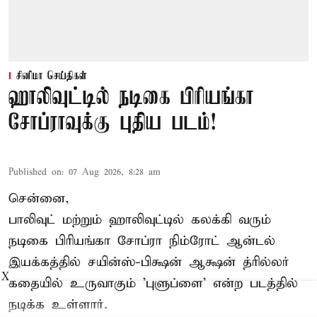
சினிமா செய்திகள்
ஹாலிவுட்டில் நடிகை பிரியங்கா
சோப்ராவுக்கு புதிய படம்!
Published on
:
07 Aug 2026, 8:28 am
சென்னை,
பாலிவுட் மற்றும் ஹாலிவுட்டில் கலக்கி வரும்
நடிகை பிரியங்கா சோப்ரா நிம்ரோட் ஆன்டல்
இயக்கத்தில் சயின்ஸ்-பிக்ஷன் ஆக்ஷன் த்ரில்லர்
X
கதையில் உருவாகும் 'புளுப்ளை' என்ற படத்தில்
நடிக்க உள்ளார்.