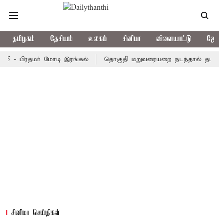
தமிழகம்
தேசியம்
உலகம்
சினிமா
விளையாட்டு
ஜோத
 பிரதமர் மோடி இரங்கல்
தொகுதி மறுவரையறை நடந்தால் தமிழக மக்
சினிமா செய்திகள்