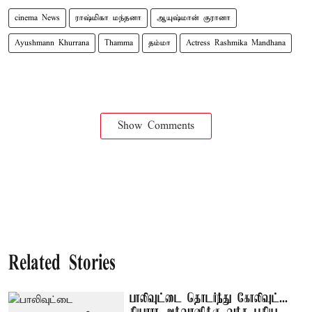
cinema News
ராஷ்மிகா மந்தனா
ஆயுஷ்மான் குரானா
Ayushmann Khurrana
Thamma
தம்மா
Actress Rashmika Mandhana
Show Comments
Related Stories
பாலிவுட்டை தொடர்ந்து கோலிவுட்...