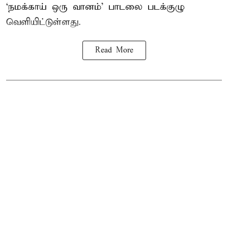
‘நமக்காய் ஒரு வானம்’ பாடலை படக்குழு
வெளியிட்டுள்ளது.
Read More