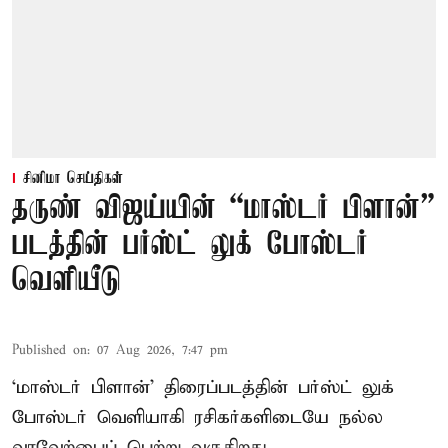
சினிமா செய்திகள்
தருண் விஜய்யின் “மாஸ்டர் பிளான்”
படத்தின் பர்ஸ்ட் லுக் போஸ்டர்
வெளியீடு
Published on
:
07 Aug 2026, 7:47 pm
‘மாஸ்டர் பிளான்’ திரைப்படத்தின் பர்ஸ்ட் லுக்
போஸ்டர் வெளியாகி ரசிகர்களிடையே நல்ல
வரவேற்பைப் பெற்று வருகிறது.