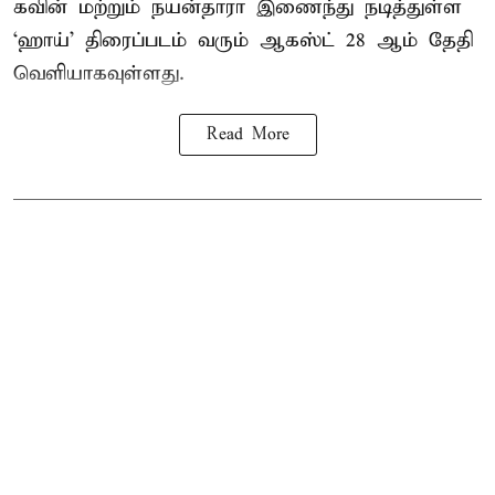
கவின் மற்றும் நயன்தாரா இணைந்து நடித்துள்ள
‘ஹாய்’ திரைப்படம் வரும் ஆகஸ்ட் 28 ஆம் தேதி
வெளியாகவுள்ளது.
Read More