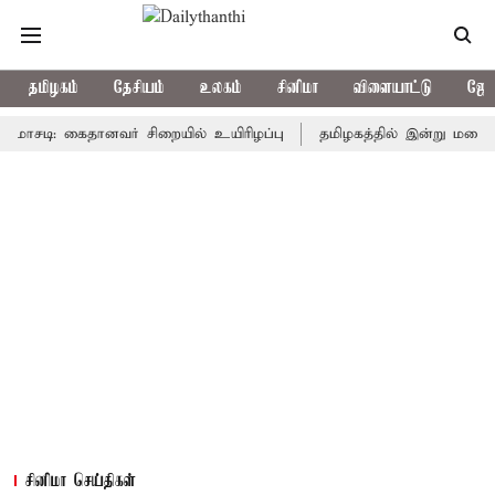
தமிழகம்
தேசியம்
உலகம்
சினிமா
விளையாட்டு
ஜோத
: கைதானவர் சிறையில் உயிரிழப்பு
தமிழகத்தில் இன்று மழைக்கு வா
சினிமா செய்திகள்