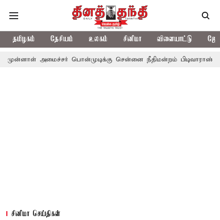
தமிழகம்
தேசியம்
உலகம்
சினிமா
விளையாட்டு
ஜோத
அமைச்சர் பொன்முடிக்கு சென்னை நீதிமன்றம் பிடிவாராண்ட்
தொலைநோக
சினிமா செய்திகள்