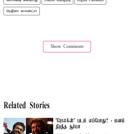
லோகேஷ் கனகராஜ்
Lokesh Kanagaraj
Regina Cassandra
ரெஜினா காசண்ட்ரா
Show Comments
Related Stories
'ரோலக்ஸ்' படம் எப்போது? - மனம்
திறந்த சூர்யா