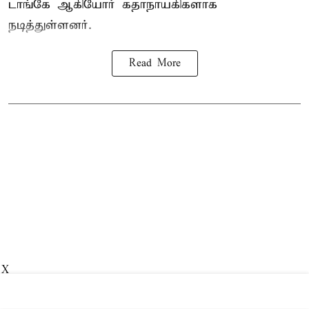
டாங்கே ஆகியோர் கதாநாயகிகளாக
நடித்துள்ளனர்.
Read More
X