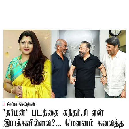
சினிமா செய்திகள்
'தர்மன்' படத்தை சுந்தர்.சி ஏன்
இயக்கவில்லை?... மௌனம் கலைத்த