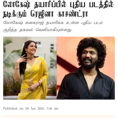
லோகேஷ் தயாரிப்பில் புதிய படத்தில்
நடிக்கும் ரெஜினா காசண்ட்ரா
லோகேஷ் கனகராஜ் தயாரிக்க உள்ள புதிய படம்
குறித்த தகவல் வெளியாகியுள்ளது.
Published on
:
09 Jun 2026, 7:46 am