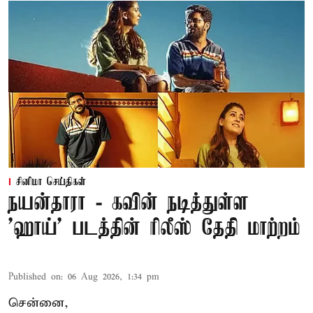
சினிமா செய்திகள்
நயன்தாரா - கவின் நடித்துள்ள
'ஹாய்' படத்தின் ரிலீஸ் தேதி மாற்றம்
Published on
:
06 Aug 2026, 1:34 pm
சென்னை,