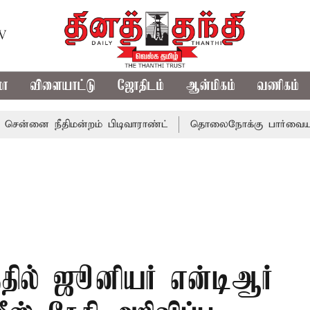
TV
மா
விளையாட்டு
ஜோதிடம்
ஆன்மிகம்
வணிகம்
ீதிமன்றம் பிடிவாராண்ட்
தொலைநோக்கு பார்வையுடன் கூடிய
த்தில் ஜூனியர் என்டிஆர்