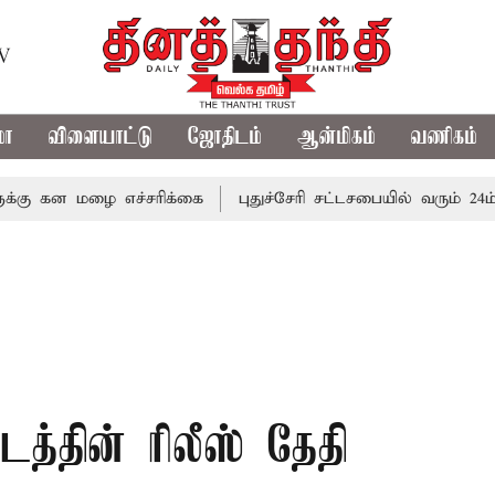
TV
மா
விளையாட்டு
ஜோதிடம்
ஆன்மிகம்
வணிகம்
 மழை எச்சரிக்கை
புதுச்சேரி சட்டசபையில் வரும் 24ம் தேதி ப
்தின் ரிலீஸ் தேதி