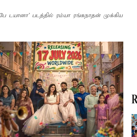
பே டயா​னா’ படத்தில் ரம்யா ரங்கநாதன் முக்கிய
R