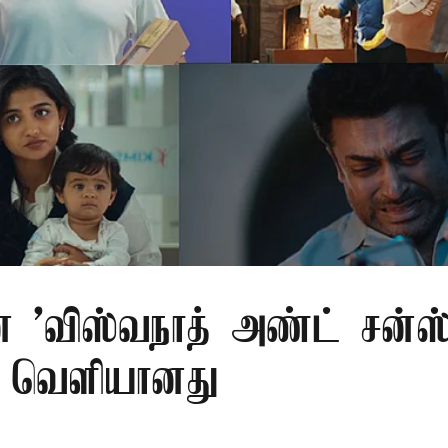
ன் 'விஸ்வநாத் அண்ட் சன்ஸ
ர் வெளியானது