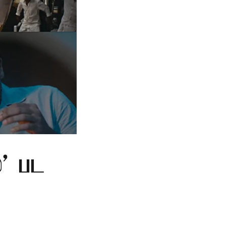
்' பட