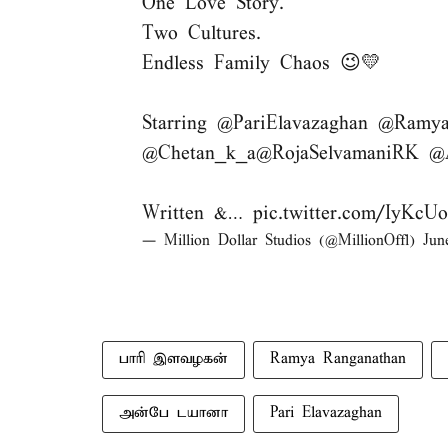
One Love Story.
Two Cultures.
Endless Family Chaos 😉💛
Starring
@PariElavazaghan
@Ramya
@Chetan_k_a
@RojaSelvamaniRK
@
Written &…
pic.twitter.com/IyKcU
— Million Dollar Studios (@MillionOffl)
Jun
பாரி இளவழகன்
Ramya Ranganathan
அன்பே டயானா
Pari Elavazaghan