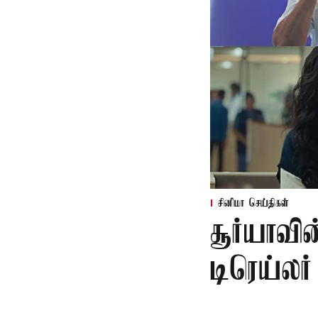
சினிமா செய்திகள்
சூர்யாவி
டிரெய்ல