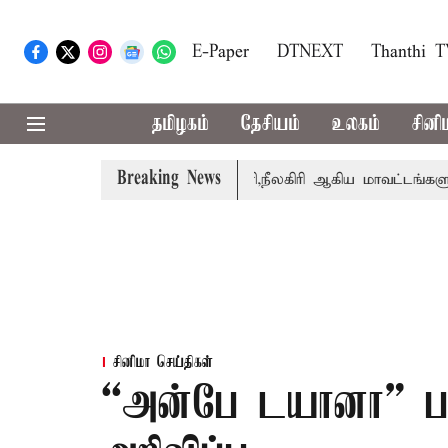
E-Paper
DTNEXT
Thanthi 
தமிழகம்
தேசியம்
உலகம்
சினி
Breaking News
 சங்கீதா
கோவை, தேனி,நீலகிரி ஆகிய மாவட்டங்களுக்கு கன
சினிமா செய்திகள்
“அன்பே டயானா” படத