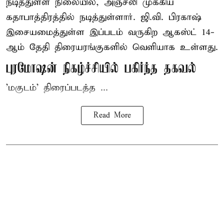
நடித்துள்ள நிலையில், அஞ்சலி முக்கிய
கதாபாத்திரத்தில் நடித்துள்ளார். ஜி.வி. பிரகாஷ்
இசையமைத்துள்ள இப்படம் வருகிற ஆகஸ்ட் 14-
ஆம் தேதி திரையரங்குகளில் வெளியாக உள்ளது.
புரமோஷன் நிகழ்ச்சியில் பகிர்ந்த தகவல்
'மகுடம்' திரைப்படத்த ...
Read More