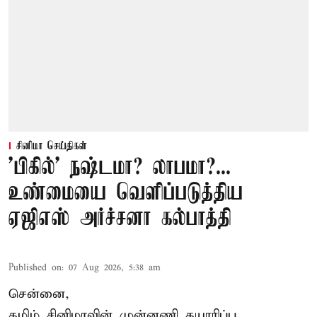
சினிமா செய்திகள்
'பிகில்' நஷ்டமா? லாபமா?...
உண்மையை வெளிப்படுத்திய
ஏஜிஎஸ் அர்ச்சனா கல்பாத்தி
Published on
:
07 Aug 2026, 5:38 am
சென்னை,
தமிழ் சினிமாவின் முன்னணி தயாரிப்பு