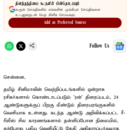
தினத்தந்தியை கூகுளில் பின்தொடரவும்
கூகுள் செய்திகளில் எங்களின் முக்கியச் செய்திகளை
உடனுக்குடன் பெற கிளிக் செய்யவும்.
Add as Preferred Source
Follow Us
சென்னை,
தமிழ் சினிமாவின் வெற்றிப்படங்களில் ஒன்றாக
ரசிகர்களால் கொண்டாடப்படும் 'ரன்' திரைப்படம், 24
ஆண்டுகளுக்குப் பிறகு மீண்டும் திரையரங்குகளில்
வெளியாக உள்ளது. கடந்த ஆண்டு அறிவிக்கப்பட்ட ரீ-
ரிலீஸ் சில காரணங்களால் தள்ளிப்போன நிலையில்,
தற்போது புதிய வெளியீட்டு தேதி அதிகாரப்பூர்வமாக