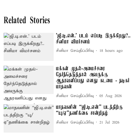
Related Stories
'ஜி.டி.என்.' படம் எப்படி இருக்கிறது?..
சினிமா விமர்சனம்
சினிமா செய்திப்பிரிவு
18 hours ago
மக்கள் முதல்-அமைச்சரை
தேர்ந்தெடுத்தால் அவருக்கு
ஆதரவளிப்பது எனது கடமை - நடிகர்
மாதவன்
சினிமா செய்திப்பிரிவு
05 Aug 2026
மாதவனின் “ஜி.டி.என்” படத்திற்கு
“யு/ஏ”தணிக்கை சான்றிதழ்
சினிமா செய்திப்பிரிவு
21 Jul 2026