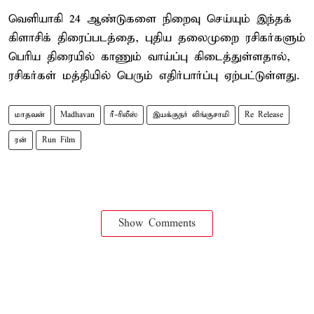
வெளியாகி 24 ஆண்டுகளை நிறைவு செய்யும் இந்தக்
கிளாசிக் திரைப்படத்தை, புதிய தலைமுறை ரசிகர்களும்
பெரிய திரையில் காணும் வாய்ப்பு கிடைத்துள்ளதால்,
ரசிகர்கள் மத்தியில் பெரும் எதிர்பார்ப்பு ஏற்பட்டுள்ளது.
மாதவன்
Madhavan
ரீ-ரிலீஸ்
இயக்குநர் லிங்குசாமி
Re Release
ரன்
Run Film
Show Comments