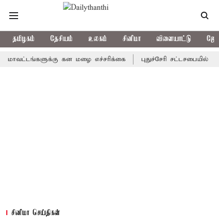
தமிழகம்
தேசியம்
உலகம்
சினிமா
விளையாட்டு
ஜோத
்டங்களுக்கு கன மழை எச்சரிக்கை
புதுச்சேரி சட்டசபையில் வரும் 24
சினிமா செய்திகள்