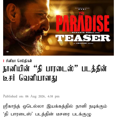
சினிமா செய்திகள்
நானியின் “தி பாரடைஸ்” படத்தின்
டீசர் வெளியானது
Published on
:
06 Aug 2026, 4:38 pm
ஸ்ரீகாந்த் ஒடெல்லா இயக்கத்தில் நானி நடிக்கும்
‘தி பாரடைஸ்’ படத்தின் டீசரை படக்குழு