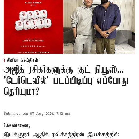
சினிமா செய்திகள்
அஜித் ரசிகர்களுக்கு குட் நியூஸ்...
'டேர்டெவில்' படப்பிடிப்பு எப்போது
தெரியுமா?
Published on
:
07 Aug 2026, 7:42 am
சென்னை,
இயக்குநர் ஆதிக் ரவிச்சந்திரன் இயக்கத்தில்