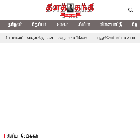
தமிழகம்
தேசியம்
உலகம்
சினிமா
விளையாட்டு
ஜோத
ங்களுக்கு கன மழை எச்சரிக்கை
புதுச்சேரி சட்டசபையில் வரும் 24ம்
சினிமா செய்திகள்