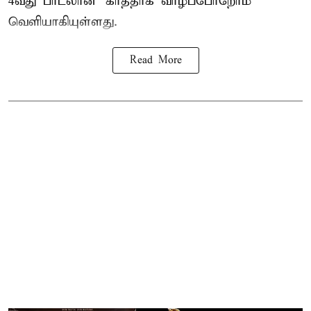
4வது பாடலான ‘காத்தாக வாழப்போறோம்’
வெளியாகியுள்ளது.
Read More