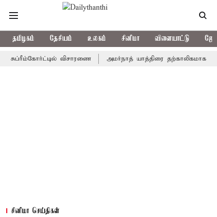
தமிழகம்
தேசியம்
உலகம்
சினிமா
விளையாட்டு
ஜோத
ரீம்கோர்ட்டில் விசாரணை
அமர்நாத் யாத்திரை தற்காலிகமாக நிறுத்தம்
சினிமா செய்திகள்