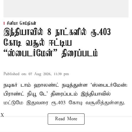
சினிமா செய்திகள்
இந்தியாவில் 8 நாட்களில் ரூ.403
கோடி வசூல் ஈட்டிய
“ஸ்பைடர்மேன்” திரைப்படம்
Published on
:
07 Aug 2026, 11:39 pm
நடிகர் டாம் ஹாலண்ட் நடித்துள்ள ‘ஸ்பைடர்மேன்:
பிராண்ட் நியூ டே’ திரைப்படம் இந்தியாவில்
மட்டுமே இதுவரை ரூ.403 கோடி வசூலித்துள்ளது.
X
Read More