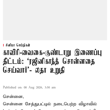
சினிமா செய்திகள்
காவிரி-வைகை-குண்டாறு இணைப்பு
திட்டம்: ‘ரஜினிகாந்த் சொன்னதை
செய்வார்’- லதா உறுதி
Published on
:
08 Aug 2026, 3:50 am
சென்னை,
சென்னை சேத்துபட்டில் நடைபெற்ற விழாவில்