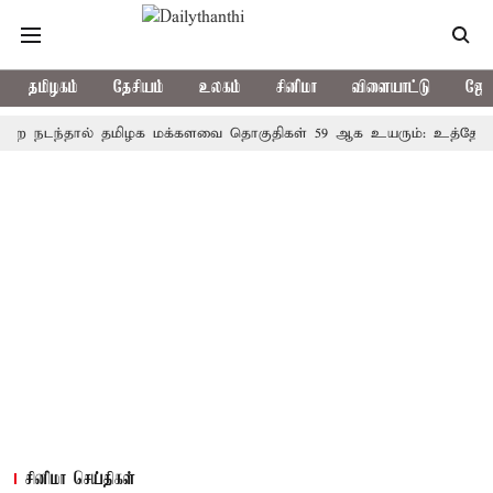
தமிழகம்
தேசியம்
உலகம்
சினிமா
விளையாட்டு
ஜோத
்தால் தமிழக மக்களவை தொகுதிகள் 59 ஆக உயரும்: உத்தேச பட்டிய
சினிமா செய்திகள்