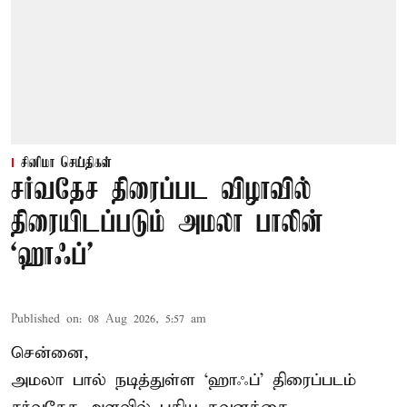
சினிமா செய்திகள்
சர்வதேச திரைப்பட விழாவில்
திரையிடப்படும் அமலா பாலின்
‘ஹாஃப்’
Published on
:
08 Aug 2026, 5:57 am
சென்னை,
அமலா பால் நடித்துள்ள ‘ஹாஃப்’ திரைப்படம்