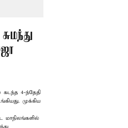
சுமந்து
ோஜா
 கடந்த 4-ந்தேதி
கியது. முக்கிய
்ட மாநிலங்களில்
்து