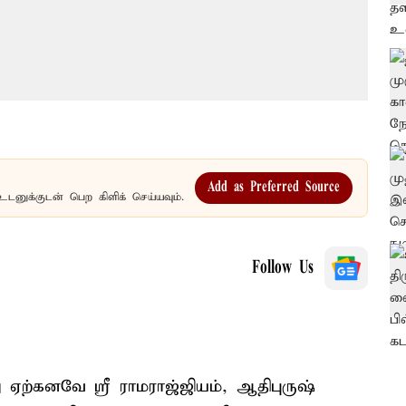
Add as Preferred Source
உடனுக்குடன் பெற கிளிக் செய்யவும்.
Follow Us
கனவே ஸ்ரீ ராமராஜ்ஜியம், ஆதிபுருஷ்