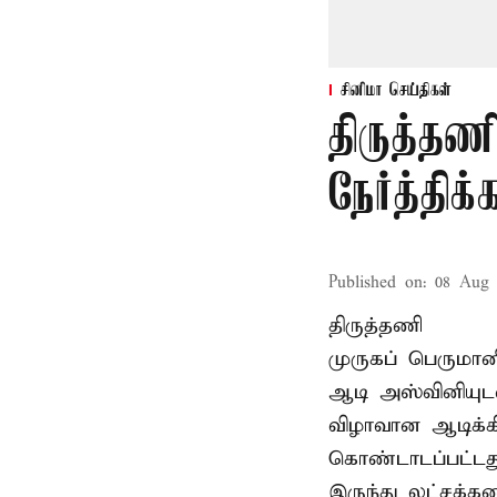
சினிமா செய்திகள்
திருத்தண
நேர்த்தி
Published on
:
08 Aug 
திருத்தணி
முருகப் பெருமான
ஆடி அஸ்வினியுட
விழாவான ஆடிக்க
கொண்டாடப்பட்டது
இருந்து லட்சக்க