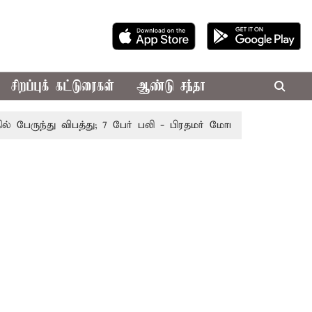
சிறப்புக் கட்டுரைகள்
ஆண்டு சந்தா
ருந்து விபத்து; 7 பேர் பலி - பிரதமர் மோடி இரங்கல்
தொகுத