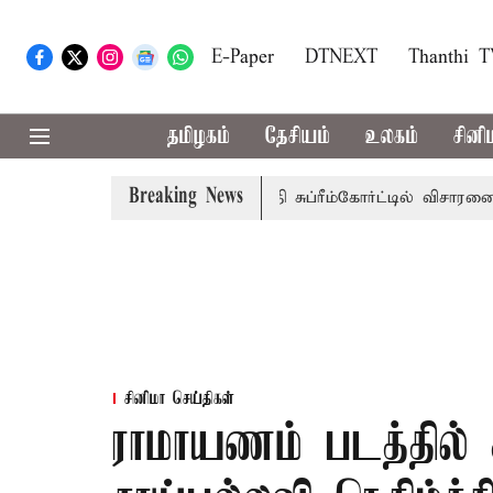
E-Paper
DTNEXT
Thanthi 
தமிழகம்
தேசியம்
உலகம்
சினி
Breaking News
ரசுப்பணி வழக்கு; வரும் 14ம்தேதி சுப்ரீம்கோர்ட்டில் விசாரணை
சினிமா செய்திகள்
ராமாயணம் படத்தில் 