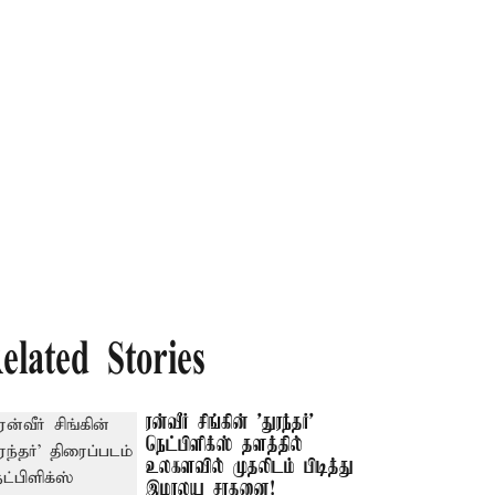
elated Stories
ரன்வீர் சிங்கின் 'துரந்தர்'
நெட்பிளிக்ஸ் தளத்தில்
உலகளவில் முதலிடம் பிடித்து
இமாலய சாதனை!