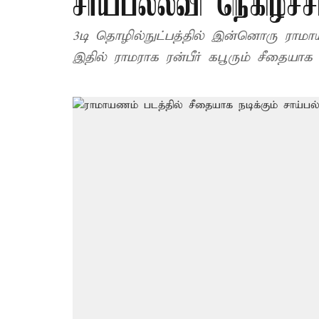
சாய்பல்லவி நெகிழ்ச்ச
3டி தொழில்நுட்பத்தில் இன்னொரு ரா
இதில் ராமராக ரன்பீர் கபூரும் சீதையாக ச