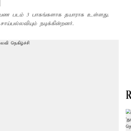
ி
மாயண படம் 3 பாகங்களாக தயாராக உள்ளது.
ாய்பல்லவியும் நடிக்கின்றனர்.
R