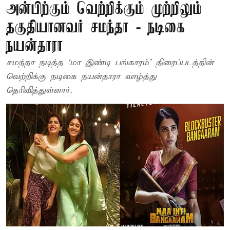
அன்பிற்கும் வெற்றிக்கும் முற்றிலும்
தகுதியானவர் சமந்தா - நடிகை
நயன்தாரா
சமந்தா நடித்த ‘மா இண்டி பங்காரம்’ திரைப்படத்தின்
வெற்றிக்கு நடிகை நயன்தாரா வாழ்த்து
தெரிவித்துள்ளார்.