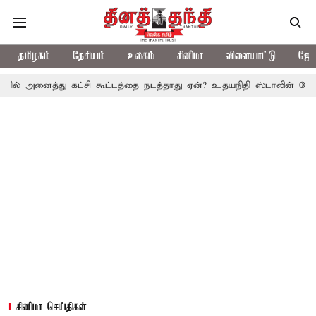
தமிழகம்
தேசியம்
உலகம்
சினிமா
விளையாட்டு
ஜோத
ு கட்சி கூட்டத்தை நடத்தாது ஏன்? உதயநிதி ஸ்டாலின் கேள்வி
த.வெ.
சினிமா செய்திகள்