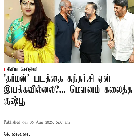
சினிமா செய்திகள்
'தர்மன்' படத்தை சுந்தர்.சி ஏன்
இயக்கவில்லை?... மௌனம் கலைத்த
குஷ்பூ
Published on
:
06 Aug 2026, 5:07 am
சென்னை,