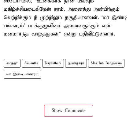
ஸ்டோரியில், “உனக்காக நான் மிகவும்
மகிழ்ச்சியடைகிறேன் சாம். அனைத்து அன்பிற்கும்
வெற்றிக்கும் நீ முற்றிலும் தகுதியானவள். ‘மா இண்டி
பங்காரம்’ படக்குழுவினர் அனைவருக்கும் என்
மனமார்ந்த வாழ்த்துகள்” என்று பதிவிட்டுள்ளார்.
சமந்தா
Samantha
Nayanthara
நயன்தாரா
Maa Inti Bangaaram
மா இண்டி பங்காரம்
Show Comments