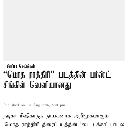
சினிமா செய்திகள்
“மொத ராத்திரி” படத்தின் பர்ஸ்ட்
சிங்கிள் வெளியானது
Published on
:
08 Aug 2026, 5:28 pm
நடிகர் ரிஷிகாந்த் நாயகனாக அறிமுகமாகும்
‘மொத ராத்திரி’ திரைப்படத்தின் ‘டை டக்கா’ பாடல்