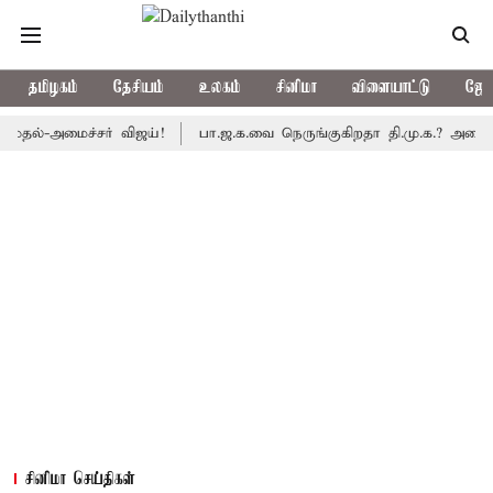
தமிழகம்
தேசியம்
உலகம்
சினிமா
விளையாட்டு
ஜோத
அமைச்சர் விஜய்!
பா.ஜ.க.வை நெருங்குகிறதா தி.மு.க.? அனைத்துக்கட்
சினிமா செய்திகள்