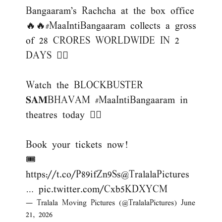
Bangaaram's Rachcha at the box office
🔥🔥
#MaaIntiBangaaram
collects a gross
of 28 CRORES WORLDWIDE IN 2
DAYS ❤‍🔥
Watch the BLOCKBUSTER
𝐒𝐀𝐌BHAVAM
#MaaIntiBangaaram
in
theatres today ❤‍🔥
Book your tickets now!
🎟️
https://t.co/P89ifZn9Ss
@TralalaPictures
…
pic.twitter.com/Cxb5KDXYCM
— Tralala Moving Pictures (@TralalaPictures)
June
21, 2026