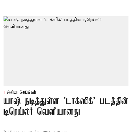
சினிமா செய்திகள்
யாஷ் நடித்துள்ள 'டாக்‌ஸிக்' படத்தின்
டிரெய்லர் வெளியானது