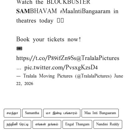
Watch the BLOCKBUSTER
𝐒𝐀𝐌BHAVAM
#MaaIntiBangaaram
in
theatres today ❤‍🔥
Book your tickets now!
🎟️
https://t.co/P89ifZn9Ss
@TralalaPictures
…
pic.twitter.com/PvsxgKzsD4
— Tralala Moving Pictures (@TralalaPictures)
June
22, 2026
சமந்தா
Samantha
மா இன்டி பங்காரம்
Maa Inti Bangaaram
நந்தினி ரெட்டி
எங்கள் தங்கம்
Engal Thangam
Nandini Reddy