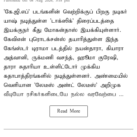
Published on
:
08 Aug 2026, 3:18 pm
'கே.ஜி.எப்' படங்களின் வெற்றிக்குப் பிறகு நடிகர்
யாஷ் நடித்துள்ள 'டாக்ஸிக்' திரைப்படத்தை
இயக்குநர் கீது மோகன்தாஸ் இயக்கியுள்ளார்.
கேவிஎன் புரொடக்சன்ஸ் தயாரித்துள்ள இந்த
கேங்ஸ்டர் டிராமா படத்தில் நயன்தாரா, கியாரா
அத்வானி, ருக்மணி வசந்த், ஹூமா குரேஷி,
தாரா சுதாரியா உள்ளிட்டோர் முக்கிய
கதாபாத்திரங்களில் நடித்துள்ளனர். அண்மையில்
வெளியான 'லேடீஸ் அண்ட் லேடீஸ்' அறிமுக
வீடியோ ரசிகர்களிடையே நல்ல வரவேற்பை ...
Read More