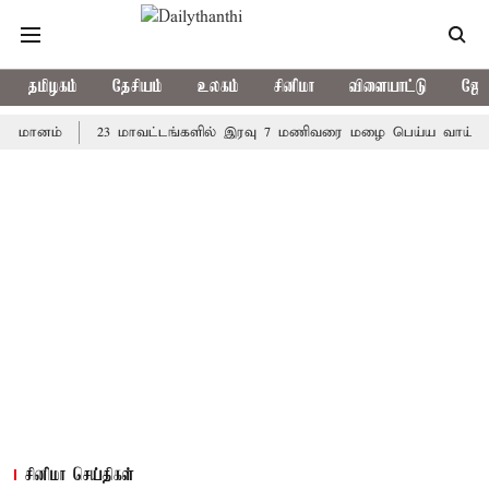
தமிழகம்
தேசியம்
உலகம்
சினிமா
விளையாட்டு
ஜோத
ம்
23 மாவட்டங்களில் இரவு 7 மணிவரை மழை பெய்ய வாய்ப்பு
க
சினிமா செய்திகள்