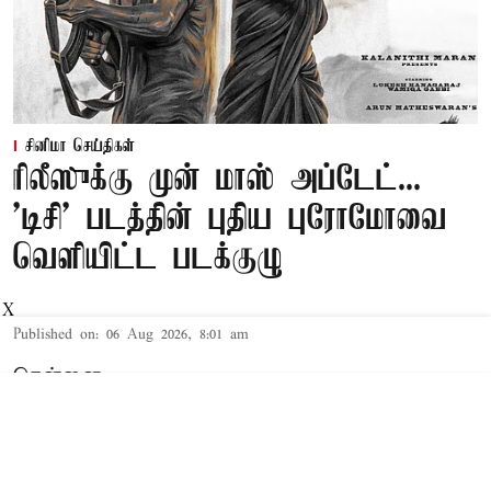
சினிமா செய்திகள்
ரிலீஸுக்கு முன் மாஸ் அப்டேட்...
'டிசி' படத்தின் புதிய புரோமோவை
வெளியிட்ட படக்குழு
X
Published on
:
06 Aug 2026, 8:01 am
சென்னை,
இயக்குநர் அருண் மாதேஸ்வரன் இயக்கத்தில்
உருவாகியுள்ள 'டிசி' திரைப்படம் நாளை உலகம்
முழுவதும் திரையரங்குகளில் வெளியாக உள்ளது.