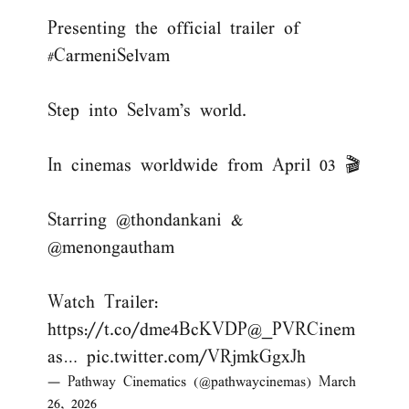
Presenting the official trailer of
#CarmeniSelvam
Step into Selvam’s world.
In cinemas worldwide from April 03 🎬
Starring
@thondankani
&
@menongautham
Watch Trailer:
https://t.co/dme4BcKVDP
@_PVRCinem
as
…
pic.twitter.com/VRjmkGgxJh
— Pathway Cinematics (@pathwaycinemas)
March
26, 2026