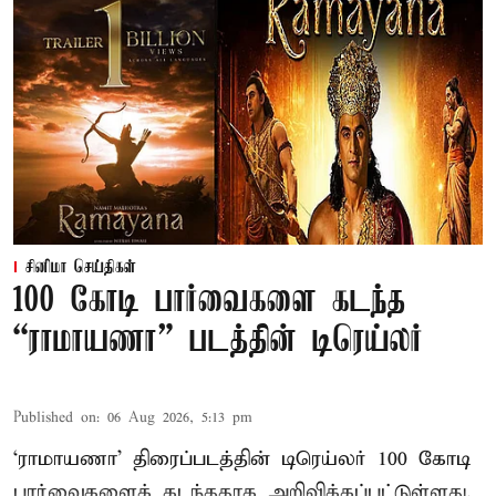
சினிமா செய்திகள்
100 கோடி பார்வைகளை கடந்த
“ராமாயணா” படத்தின் டிரெய்லர்
Published on
:
06 Aug 2026, 5:13 pm
‘ராமாயணா’ திரைப்படத்தின் டிரெய்லர் 100 கோடி
பார்வைகளைக் கடந்ததாக அறிவிக்கப்பட்டுள்ளது.