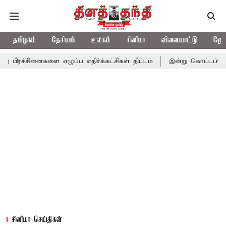
தமிழகம்
தேசியம்
உலகம்
சினிமா
விளையாட்டு
ஜோத
களை எழுப்ப எதிர்க்கட்சிகள் திட்டம்
இன்று கொட்டப்போகும் கனமழை
சினிமா செய்திகள்