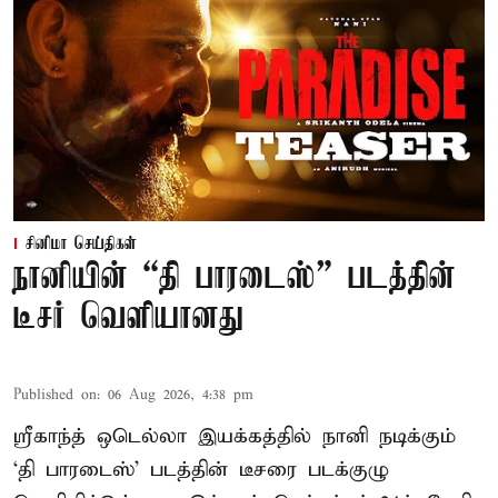
சினிமா செய்திகள்
நானியின் “தி பாரடைஸ்” படத்தின்
டீசர் வெளியானது
Published on
:
06 Aug 2026, 4:38 pm
ஸ்ரீகாந்த் ஒடெல்லா இயக்கத்தில் நானி நடிக்கும்
‘தி பாரடைஸ்’ படத்தின் டீசரை படக்குழு