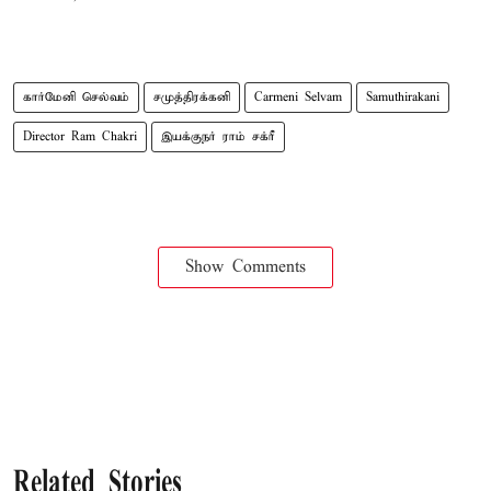
கார்மேனி செல்வம்
சமுத்திரக்கனி
Carmeni Selvam
Samuthirakani
Director Ram Chakri
இயக்குநர் ராம் சக்ரீ
Show Comments
Related Stories