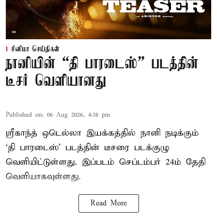
சினிமா செய்திகள்
நானியின் “தி பாரடைஸ்” படத்தின்
டீசர் வெளியானது
Published on
:
06 Aug 2026, 4:38 pm
ஸ்ரீகாந்த் ஒடெல்லா இயக்கத்தில் நானி நடிக்கும்
‘தி பாரடைஸ்’ படத்தின் டீசரை படக்குழு
வெளியிட்டுள்ளது. இப்படம் செப்டம்பர் 24ம் தேதி
வெளியாகவுள்ளது.
Read More