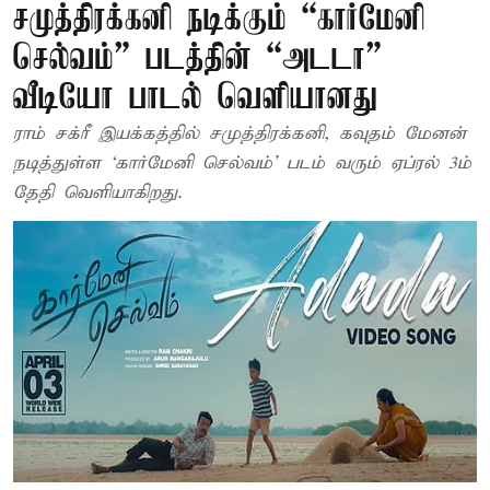
சமுத்திரக்கனி நடிக்கும் “கார்மேனி
செல்வம்” படத்தின் “அடடா”
வீடியோ பாடல் வெளியானது
ராம் சக்ரீ இயக்கத்தில் சமுத்திரக்கனி, கவுதம் மேனன்
நடித்துள்ள ‘கார்மேனி செல்வம்’ படம் வரும் ஏப்ரல் 3ம்
தேதி வெளியாகிறது.