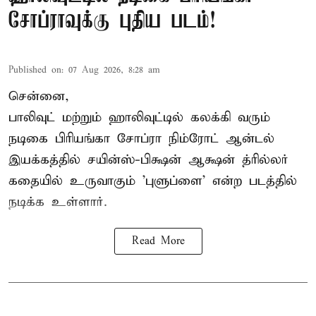
சோப்ராவுக்கு புதிய படம்!
Published on
:
07 Aug 2026, 8:28 am
சென்னை,
பாலிவுட் மற்றும் ஹாலிவுட்டில் கலக்கி வரும்
நடிகை பிரியங்கா சோப்ரா நிம்ரோட் ஆன்டல்
இயக்கத்தில் சயின்ஸ்-பிக்ஷன் ஆக்ஷன் த்ரில்லர்
கதையில் உருவாகும் 'புளுப்ளை' என்ற படத்தில்
நடிக்க உள்ளார்.
Read More