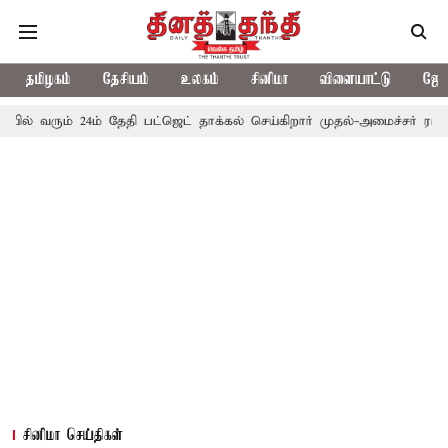
தமிழகம்
தேசியம்
உலகம்
சினிமா
விளையாட்டு
ஜோத
 24ம் தேதி பட்ஜெட் தாக்கல் செய்கிறார் முதல்-அமைச்சர் ரங்கசாமி
எத
சினிமா செய்திகள்