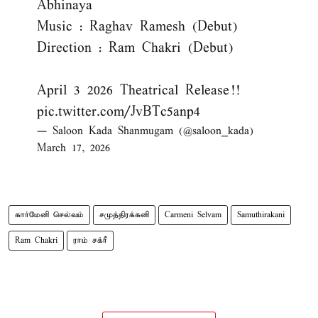
Abhinaya
Music : Raghav Ramesh (Debut)
Direction : Ram Chakri (Debut)
April 3 2026 Theatrical Release!!
pic.twitter.com/JvBTc5anp4
— Saloon Kada Shanmugam (@saloon_kada)
March 17, 2026
கார்மேனி செல்வம்
சமுத்திரக்கனி
Carmeni Selvam
Samuthirakani
Ram Chakri
ராம் சக்ரீ