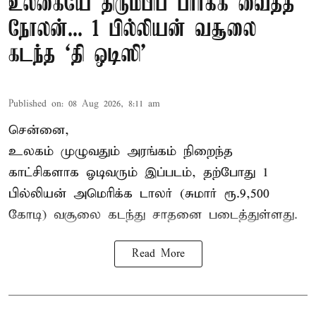
உலகையே திரும்பிப் பார்க்க வைத்த
நோலன்... 1 பில்லியன் வசூலை
கடந்த ‘தி ஒடிஸி’
Published on
:
08 Aug 2026, 8:11 am
சென்னை,
உலகம் முழுவதும் அரங்கம் நிறைந்த
காட்சிகளாக ஓடிவரும் இப்படம், தற்போது 1
பில்லியன் அமெரிக்க டாலர் (சுமார் ரூ.9,500
கோடி) வசூலை கடந்து சாதனை படைத்துள்ளது.
Read More