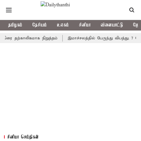
தமிழகம்
தேசியம்
உலகம்
சினிமா
விளையாட்டு
ஜோத
தற்காலிகமாக நிறுத்தம்
இமாச்சலத்தில் பேருந்து விபத்து; 7 பேர் பலி
சினிமா செய்திகள்