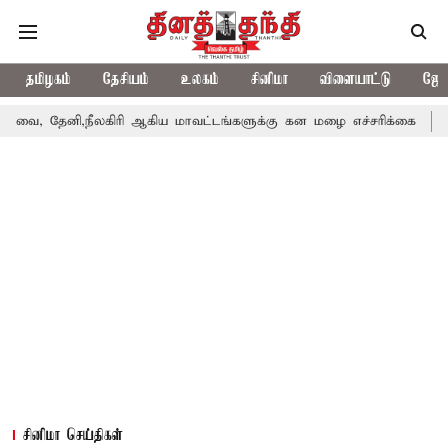
தமிழகம்
தேசியம்
உலகம்
சினிமா
விளையாட்டு
ஜோத
ீலகிரி ஆகிய மாவட்டங்களுக்கு கன மழை எச்சரிக்கை
புதுச்சேரி ச
சினிமா செய்திகள்