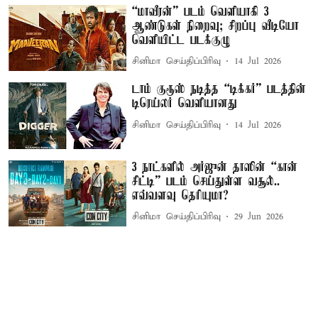
“மாவீரன்” படம் வெளியாகி 3
ஆண்டுகள் நிறைவு; சிறப்பு வீடியோ
வெளியிட்ட படக்குழு
சினிமா செய்திப்பிரிவு
14 Jul 2026
டாம் குரூஸ் நடித்த “டிக்கர்” படத்தின்
டிரெய்லர் வெளியானது
சினிமா செய்திப்பிரிவு
14 Jul 2026
3 நாட்களில் அர்ஜுன் தாஸின் “கான்
சிட்டி” படம் செய்துள்ள வசூல்..
எவ்வளவு தெரியுமா?
சினிமா செய்திப்பிரிவு
29 Jun 2026