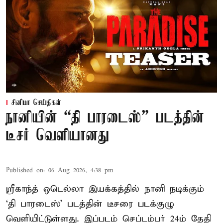
சினிமா செய்திகள்
நானியின் “தி பாரடைஸ்” படத்தின்
டீசர் வெளியானது
Published on
:
06 Aug 2026, 4:38 pm
ஸ்ரீகாந்த் ஒடெல்லா இயக்கத்தில் நானி நடிக்கும்
‘தி பாரடைஸ்’ படத்தின் டீசரை படக்குழு
வெளியிட்டுள்ளது. இப்படம் செப்டம்பர் 24ம் தேதி