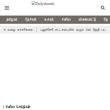
தமிழகம்
தேசியம்
உலகம்
சினிமா
விளையாட்டு
ஜோத
ை எச்சரிக்கை
புதுச்சேரி சட்டசபையில் வரும் 24ம் தேதி பட்ஜெட் தாக
சினிமா செய்திகள்