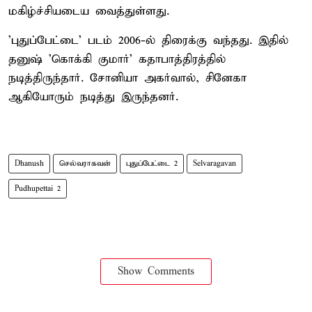
மகிழ்ச்சியடைய வைத்துள்ளது.
'புதுப்பேட்டை' படம் 2006-ல் திரைக்கு வந்தது. இதில்
தனுஷ் 'கொக்கி குமார்' கதாபாத்திரத்தில்
நடித்திருந்தார். சோனியா அகர்வால், சினேகா
ஆகியோரும் நடித்து இருந்தனர்.
Dhanush
செல்வராகவன்
புதுப்பேட்டை 2
Selvaragavan
Pudhupettai 2
Show Comments