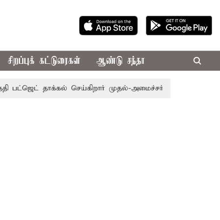
சிறப்புக் கட்டுரைகள்
ஆண்டு சந்தா
பட்ஜெட் தாக்கல் செய்கிறார் முதல்-அமைச்சர் ரங்கசாமி
எதிர்க