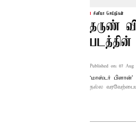
சினிமா செய்திகள்
தருண் வி
படத்தின்
Published on
:
07 Aug 
‘மாஸ்டர் பிளான்’
நல்ல வரவேற்பைப்