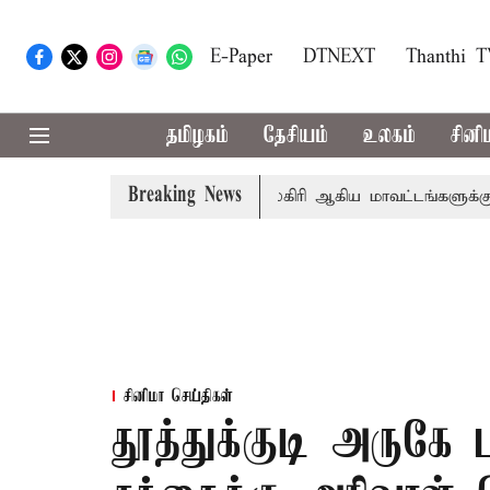
E-Paper
DTNEXT
Thanthi 
தமிழகம்
தேசியம்
உலகம்
சினி
Breaking News
் சங்கீதா
கோவை, தேனி,நீலகிரி ஆகிய மாவட்டங்களுக்கு கன
சினிமா செய்திகள்
தூத்துக்குடி அருகே 