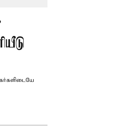
”
ியீடு
சிகர்களிடையே