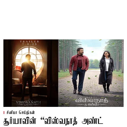
சினிமா செய்திகள்
சூர்யாவின் “விஸ்வநாத் அண்ட்