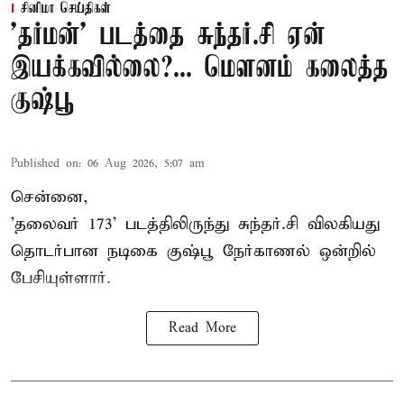
சினிமா செய்திகள்
'தர்மன்' படத்தை சுந்தர்.சி ஏன்
இயக்கவில்லை?... மௌனம் கலைத்த
குஷ்பூ
Published on
:
06 Aug 2026, 5:07 am
சென்னை,
'தலைவர் 173' படத்திலிருந்து சுந்தர்.சி விலகியது
தொடர்பான நடிகை குஷ்பூ நேர்காணல் ஒன்றில்
பேசியுள்ளார்.
Read More