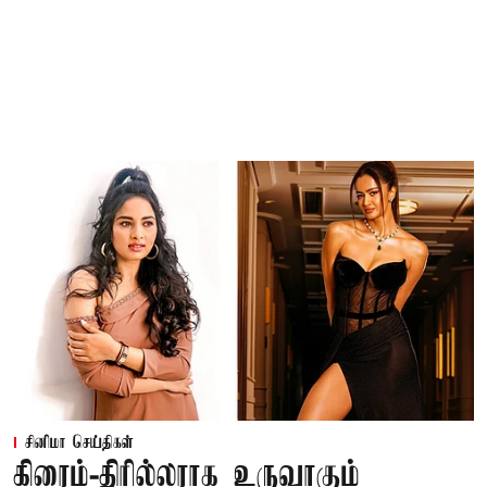
சினிமா செய்திகள்
கிரைம்-திரில்லராக உருவாகும்