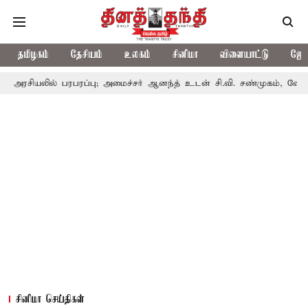
தமிழகம்
தேசியம்
உலகம்
சினிமா
விளையாட்டு
ஜோத
 பரபரப்பு; அமைச்சர் ஆனந்த் உடன் சி.வி. சண்முகம், வேலுமணி சந்திப்ப
சினிமா செய்திகள்