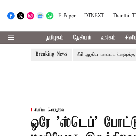
E-Paper
DTNEXT
Thanthi 
தமிழகம்
தேசியம்
உலகம்
சினி
Breaking News
கீதா
கோவை, தேனி,நீலகிரி ஆகிய மாவட்டங்களுக்கு கன மழை
சினிமா செய்திகள்
ஒரே 'ஸ்டெப்' போட்