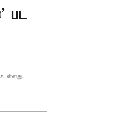
்' பட
 உள்ளது.