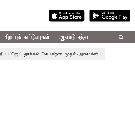
சிறப்புக் கட்டுரைகள்
ஆண்டு சந்தா
ட் தாக்கல் செய்கிறார் முதல்-அமைச்சர் ரங்கசாமி
எதிர்க்கட்ச