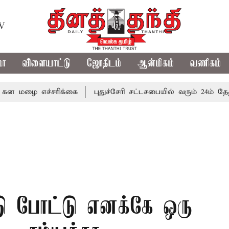
TV
மா
விளையாட்டு
ஜோதிடம்
ஆன்மிகம்
வணிகம்
 எச்சரிக்கை
புதுச்சேரி சட்டசபையில் வரும் 24ம் தேதி பட்ஜெ
டு போட்டு எனக்கே ஒரு