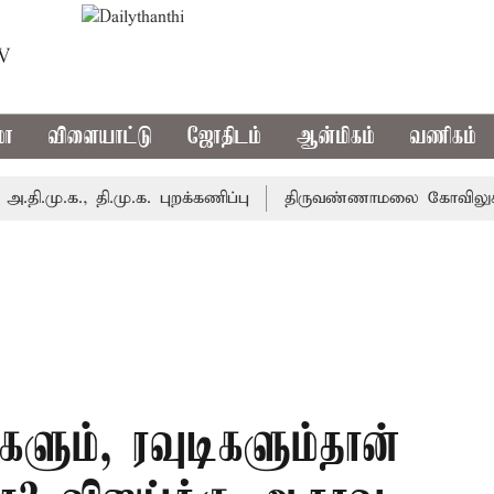
TV
மா
விளையாட்டு
ஜோதிடம்
ஆன்மிகம்
வணிகம்
க., தி.மு.க. புறக்கணிப்பு
திருவண்ணாமலை கோவிலுக்கு இன்ற
்களும், ரவுடிகளும்தான்