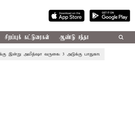
சிறப்புக் கட்டுரைகள்
ஆண்டு சந்தா
ு அமித்ஷா வருகை: 3 அடுக்கு பாதுகாப்புடன் போலீசார் குவிப்