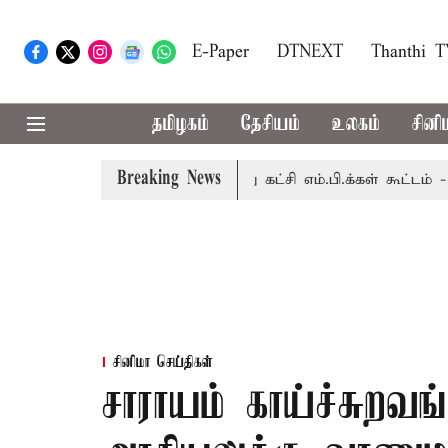
E-Paper
DTNEXT
Thanthi 
தமிழகம்
தேசியம்
உலகம்
சினி
Breaking News
லைமையில் இன்று அனைத்து கட்சி எம்.பி.க்கள் கூட்டம் - அ.தி.மு.
சினிமா செய்திகள்
சாராயம் காய்ச்சுறவங