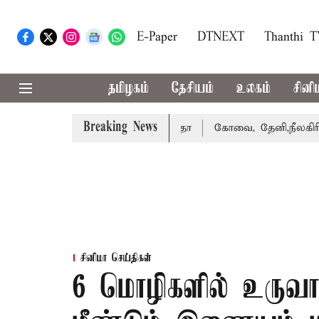
E-Paper
DTNEXT
Thanthi 
தமிழகம்
தேசியம்
உலகம்
சினி
Breaking News
 வழக்கை வாபஸ் பெற்றார் சங்கீதா
கோவை, தேனி,நீலகிரி ஆகி
சினிமா செய்திகள்
6 மொழிகளில் உருவாகு