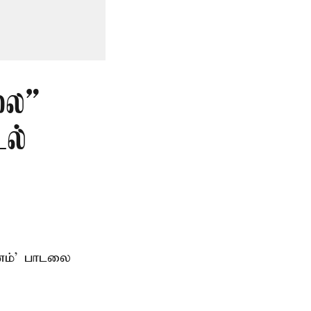
லை”
டல்
ானம்’ பாடலை