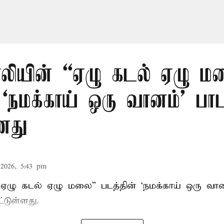
பாலியின் “ஏழு கடல் ஏழு ம
 ‘நமக்காய் ஒரு வானம்’ பா
னது
2026, 5:43 pm
 “ஏழு கடல் ஏழு மலை” படத்தின் ‘நமக்காய் ஒரு வ
்டுள்ளது.