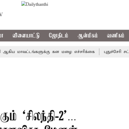
TV
மா
விளையாட்டு
ஜோதிடம்
ஆன்மிகம்
வணிகம்
ய மாவட்டங்களுக்கு கன மழை எச்சரிக்கை
புதுச்சேரி சட்டசப
ம் ‘சிலந்தி-2’…