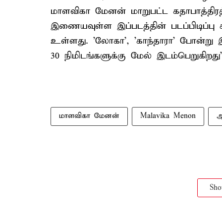
மாளவிகா மேனன் மாறுபட்ட கதாபாத்திரத்த
இணையவுள்ள இப்படத்தின் படப்பிடிப்பு
உள்ளது. 'லோகா', 'காந்தாரா' போன்று இந
30 நிமிடங்களுக்கு மேல் இடம்பெறுகிறது”
மாளவிகா மேனன்
Malavika Menon
ஆ
Sh