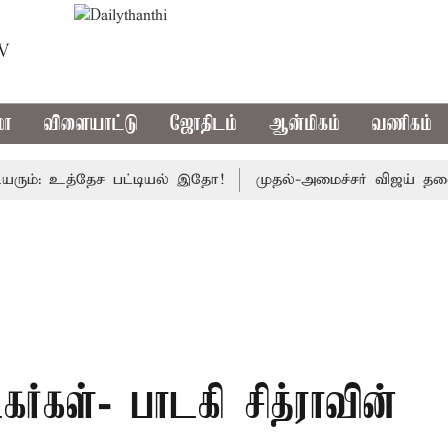
TV
மா
விளையாட்டு
ஜோதிடம்
ஆன்மிகம்
வணிகம்
 உத்தேச பட்டியல் இதோ!
முதல்-அமைச்சர் விஜய் தலைமையில் இ
்கள்- பாடகி சித்ராவின்