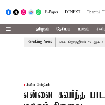
E-Paper
DTNEXT
Thanthi 
தமிழகம்
தேசியம்
உலகம்
சினி
Breaking News
ையறை நடந்தால் தமிழக மக்களவை தொகுதிகள் 59 ஆக உயரும்:
சினிமா செய்திகள்
என்னை கவர்ந்த பாடகர