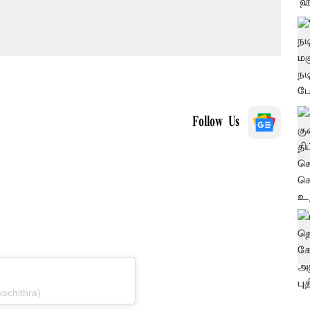
Follow Us
schithra)