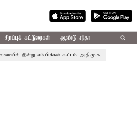
சிறப்புக் கட்டுரைகள்
ஆண்டு சந்தா
ன்று எம்.பி.க்கள் கூட்டம்: அ.தி.மு.க., தி.மு.க. உள்ளிட்ட எதிர