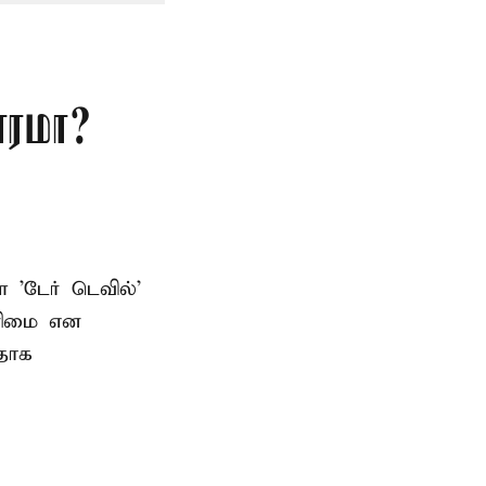
ாரமா?
ள 'டேர் டெவில்'
உரிமை என
பதாக