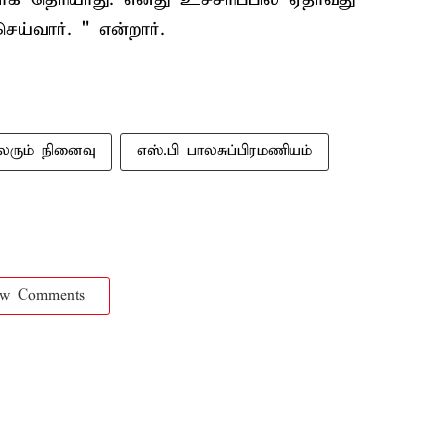
்வார். " என்றார்.
லரும் நினைவு
எஸ்.பி பாலசுப்பிரமணியம்
ow Comments