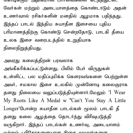
கோடிக்கும் அதிகமான பார்வைகளை கடந்ததுடன்,
வேர்கள் மற்றும் அடையாளத்தை கொண்டாடும் அதன்
உணர்வால் ரசிகர்களின் மனதில் ஆழமாக பதிந்தது.
இந்தப் பாடல் இந்திய சுயாதீன இசையை புதிய
பரிமாணத்திற்கு கொண்டு சென்றதோடு, பாடகி தீயை
உலக இசை வரைபடத்தில் உறுதியாக
நிலைநிறுத்தியது.
அவரது கலைத்திறன் பரவலாக
அங்கீகரிக்கப்பட்டுள்ளது. பிலிம் பேர் விருதுகள்
உள்ளிட்ட பல மதிப்புமிக்க கௌரவங்களை பெற்றுள்ள
அவர், சமகால இசை உலகில் முன்னோடி கலைஞராக
தனது நிலையை வலுப்படுத்தியுள்ளார்.மேலும் 'I Wear
My Roots Like A Medal w "Can't You Stay A Little
Longer'போன்ற சுயாதீன பாடல்கள் மூலம் பாடகி தீ
தனது கலை ஆழத்தை தொடர்ந்து விரிவுபடுத்தி
வருகிறார். இந்தப் பாடல்கள் உணர்வு, அடையாளம்
மற்றும் பரிசோதனையான இசை வடிவங்களை