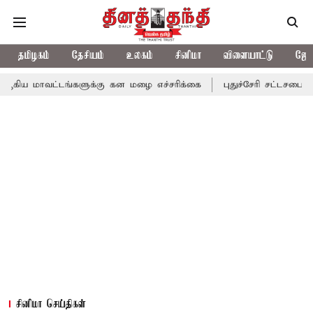
தமிழகம்
தேசியம்
உலகம்
சினிமா
விளையாட்டு
ஜோத
டங்களுக்கு கன மழை எச்சரிக்கை
புதுச்சேரி சட்டசபையில் வரும் 24
சினிமா செய்திகள்