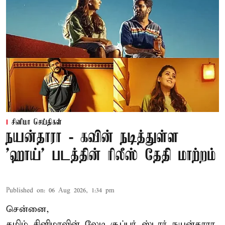
சினிமா செய்திகள்
நயன்தாரா - கவின் நடித்துள்ள
'ஹாய்' படத்தின் ரிலீஸ் தேதி மாற்றம்
Published on
:
06 Aug 2026, 1:34 pm
சென்னை,
தமிழ் சினிமாவின் லேடி சூப்பர் ஸ்டார் நயன்தாரா,