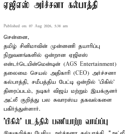
ஏஜிஎஸ் அர்ச்சனா கல்பாத்தி
Published on
:
07 Aug 2026, 5:38 am
சென்னை,
தமிழ் சினிமாவின் முன்னணி தயாரிப்பு
நிறுவனங்களில் ஒன்றான ஏஜிஎஸ்
என்டர்டெயின்மென்டின் (AGS Entertainment)
தலைமை செயல் அதிகாரி (CEO) அர்ச்சனா
கல்பாத்தி, சமீபத்திய பேட்டி ஒன்றில் 'பிகில்'
திரைப்படம், நடிகர் விஜய் மற்றும் இயக்குனர்
அட்லீ குறித்து பல சுவாரஸ்ய தகவல்களை
பகிர்ந்துள்ளார்.
'பிகில்' படத்தில் பணியாற்ற வாய்ப்பு
இதுகுறித்து பேசிய அர்ச்சனா கல்பாத்தி, "அட்லீ