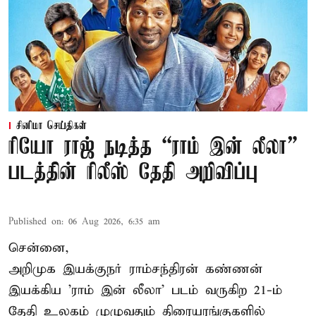
சினிமா செய்திகள்
ரியோ ராஜ் நடித்த “ராம் இன் லீலா”
படத்தின் ரிலீஸ் தேதி அறிவிப்பு
Published on
:
06 Aug 2026, 6:35 am
சென்னை,
அறிமுக இயக்குநர் ராம்சந்திரன் கண்ணன்
இயக்கிய 'ராம் இன் லீலா' படம் வருகிற 21-ம்
தேதி உலகம் முழுவதும் திரையரங்குகளில்