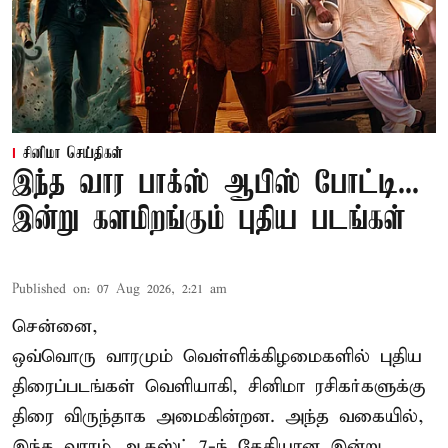
சினிமா செய்திகள்
இந்த வார பாக்ஸ் ஆபிஸ் போட்டி...
இன்று களமிறங்கும் புதிய படங்கள்
Published on
:
07 Aug 2026, 2:21 am
சென்னை,
ஒவ்வொரு வாரமும் வெள்ளிக்கிழமைகளில் புதிய
திரைப்படங்கள் வெளியாகி, சினிமா ரசிகர்களுக்கு
திரை விருந்தாக அமைகின்றன. அந்த வகையில்,
இந்த வாரம் ஆகஸ்ட் 7-ந் தேதியான இன்று