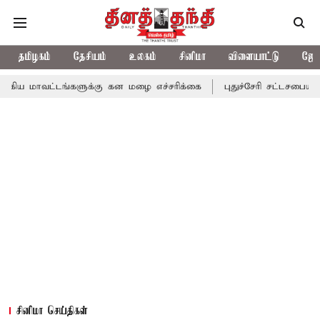
தமிழகம்
தேசியம்
உலகம்
சினிமா
விளையாட்டு
ஜோத
ங்களுக்கு கன மழை எச்சரிக்கை
புதுச்சேரி சட்டசபையில் வரும் 24ம்
சினிமா செய்திகள்