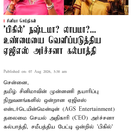
சினிமா செய்திகள்
'பிகில்' நஷ்டமா? லாபமா?...
உண்மையை வெளிப்படுத்திய
ஏஜிஎஸ் அர்ச்சனா கல்பாத்தி
Published on
:
07 Aug 2026, 5:38 am
சென்னை,
தமிழ் சினிமாவின் முன்னணி தயாரிப்பு
நிறுவனங்களில் ஒன்றான ஏஜிஎஸ்
என்டர்டெயின்மென்டின் (AGS Entertainment)
தலைமை செயல் அதிகாரி (CEO) அர்ச்சனா
கல்பாத்தி, சமீபத்திய பேட்டி ஒன்றில் 'பிகில்'