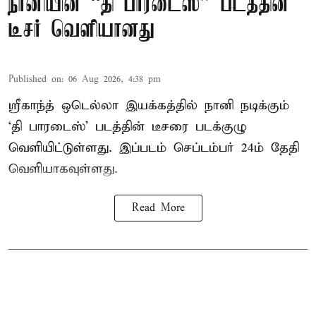
நானியின் “தி பாரடைஸ்” படத்தின்
டீசர் வெளியானது
Published on
:
06 Aug 2026, 4:38 pm
ஸ்ரீகாந்த் ஒடெல்லா இயக்கத்தில் நானி நடிக்கும்
‘தி பாரடைஸ்’ படத்தின் டீசரை படக்குழு
வெளியிட்டுள்ளது. இப்படம் செப்டம்பர் 24ம் தேதி
வெளியாகவுள்ளது.
Read More