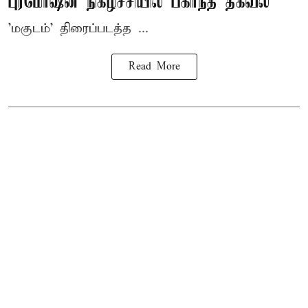
புரமோஷன் நிகழ்ச்சியில் பகிர்ந்த தகவல்
'மகுடம்' திரைப்படத்த ...
Read More